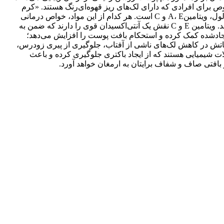
 برای افرادی که دارای لک‌های ریز قهوه‌ای‌رنگ هستند. «کرم
ویتامین C پلاس نئـودرم» محصولی با عملکرد‌های روشن‌کنندگی به همراه جوان‌سـازی پوست است. این محصول حاوی روغن جوجوبا، بیزابولول، ویتامینA، E و C است. هر کدام از این مواد، خواص درمانی
خوبی به این محصول داده‌اند. روغن جوجوبا به‌عنوان یک نرم‌کننده و افزایش‌دهنده‌ی کلاژن پوست است که به بازسازی پوست هم کمک می‌کند. ویتامین E و C نقش یک آنتی‌اکسیدان قوی را دارند که ضمن به
 با لایه‌برداری از پوست به کمترشدن چروک‌های ایجادشده کمک کرده و استحکام بافت پوست را افزایش می‌دهد؛
باتش در کاهش لک‌های ناشی از آفتاب، جلوگیری از پیری زودرس،
ات شیمیایی هستند که از ایجاد باکتری جلوگیری کرده و باعث
افتی صاف و شفاف برایتان به ارمغان خواهد آورد.