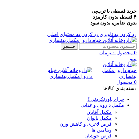
خرید قسطی با ترب‌پی
۴ قسط، بدون کارمزد
بدون ضامن، بدون سود
رد کردن به ناوبری
رد کردن به محتوای اصلی
جستجو
0
محصول
۰
تومان
منو
0
محصول
دسته بندی کالاها
حراج باورنکردنی!!
مکمل دارویی و غذایی
مکمل آقایان
مکمل بانوان
قرص لاغری و کاهش وزن
ویتامین ها
قرص جوشان