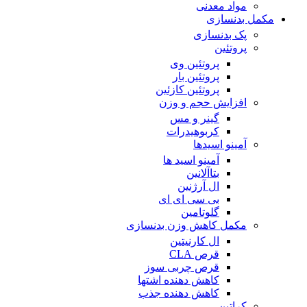
مواد معدنی
مکمل بدنسازی
پک بدنسازی
پروتئین
پروتئین وی
پروتئین بار
پروتئین کازئین
افزایش حجم و وزن
گینر و مس
کربوهیدرات
آمینو اسیدها
آمینو اسید ها
بتاآلانین
ال آرژنین
بی سی ای ای
گلوتامین
مکمل کاهش وزن بدنسازی
ال کارنیتین
قرص CLA
قرص چربی سوز
کاهش دهنده اشتها
کاهش دهنده جذب
کراتین