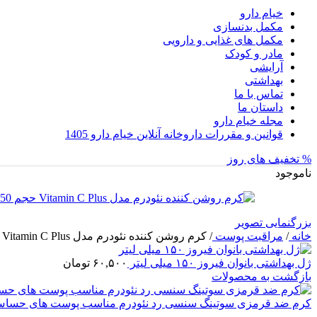
خیام دارو
مکمل بدنسازی
مکمل های غذایی و دارویی
مادر و کودک
آرایشی
بهداشتی
تماس با ما
داستان ما
مجله خیام دارو
قوانین و مقررات داروخانه آنلاین خیام دارو 1405
% تخفیف های روز
ناموجود
بزرگنمایی تصویر
خانه
/
مراقبت پوست
/
کرم روشن کننده نئودرم مدل Vitamin C Plus حجم 50 میلی لیتر
ژل بهداشتی بانوان فیروز ۱۵۰ میلی لیتر
۶۰,۵۰۰
تومان
بازگشت به محصولات
کرم ضد قرمزی سوتینگ سنسی رد نئودرم مناسب پوست های حساس و آسیب دید