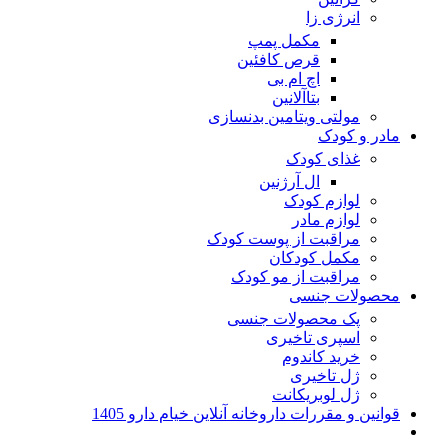
انرژی زا
مکمل پمپ
قرص کافئین
اچ ام بی
بتاآلانین
مولتی ویتامین بدنسازی
مادر و کودک
غذای کودک
ال آرژنین
لوازم کودک
لوازم مادر
مراقبت از پوست کودک
مکمل کودکان
مراقبت از مو کودک
محصولات جنسی
پک محصولات جنسی
اسپری تاخیری
خرید کاندوم
ژل تاخیری
ژل لوبریکانت
قوانین و مقررات داروخانه آنلاین خیام دارو 1405