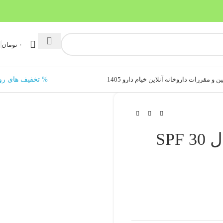
۰
تومان
ن و مقررات داروخانه آنلاین خیام دارو 1405
% تخفیف های رو
کرم ضد آفتاب فیزیکال SPF 30