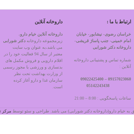
ارتباط با ما :
داروخانه آنلاین
خراسان رضوی- نیشابور- خیابان
داروخانه آنلاین خیام دارو
،
امام خمینی- جنب پاساژ قریشی-
زیرمجموعه داروخانه
دکتر
شورابی
داروخانه دکتر شورابی
می باشد،به عنوان وب سایت
معتبر از سال 94 فعالیت خود را در
شماره تماس و پشتیبانی داروخانه
اقلام دارویی و فروش مکمل های
آنلاین :
بدنسازی و ورزشی با مجوز رسمی
از وزارت بهداشت تحت نظر
09022425400
09157023060 –
سازمان غذا و دارو آغاز کرده
05142243438
است.
ساعات پاسخگویی : 8:00 – 21:00
 به خیام دارو(داروخانه دکتر شورابی) می باشد. طراحی و سئو توسط
مرکز ت