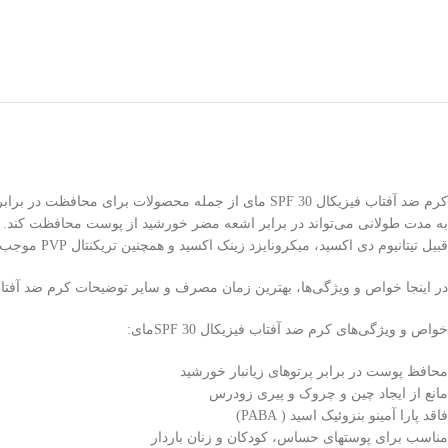
کرم ضد آفتاب فیزیکال SPF 30 مای از جمله محصولات 
به مدت طولانی می‌­تواند در برابر اشعه مضر خورشید از پوست محافظت کند. اهمی
قبیل تیتانیوم دی اکسید، میکرونایزد زینک اکسید و همچنین تریکنتال PVP موجب مورد توجه قرار گرفتن این محصول برای مصرف کنندگان شده است.
در اینجا خواص و ویژگی‌ها، بهترین زمان مصرف و سایر توضیحات کرم ضد آفتاب فیزیکال SPF 30مای را مش
خواص و ویژگی‌های کرم ضد آفتاب فیزیکال SPF 30مای:
محافظ پوست در برابر پرتوهای زیان­بار خورشید
مانع از ایجاد چین و چروک و پیری زودرس
فاقد پارا آمینو بنزوئیک اسید ( PABA)
مناسب برای پوست­های حساس، کودکان و زنان باردار