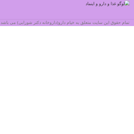
تمام حقوق این سایت متعلق به خیام دارو(داروخانه دکتر شورابی) می باش