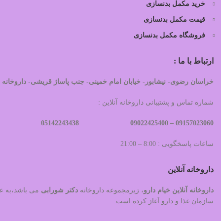
خرید مکمل بدنسازی
قیمت مکمل بدنسازی
فروشگاه مکمل بدنسازی
ارتباط با ما :
خراسان رضوی- نیشابور- خیابان امام خمینی- جنب پاساژ قریشی- داروخانه 
شماره تماس و پشتیبانی داروخانه آنلاین :
09022425400 05142243438
09157023060 –
ساعات پاسخگویی : 8:00 – 21:00
داروخانه آنلاین
داروخانه آنلاین خیام دارو
، زیرمجموعه داروخانه
دکتر
شورابی
سازمان غذا و دارو آغاز کرده است.