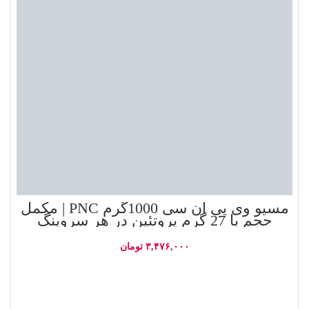
مسیو وی پی ان سی 1000گرم PNC | مکمل
حجم با 27 گرم پروتئین در هر سروینگ
۳,۴۷۶,۰۰۰
تومان
افزودن به سبد خرید