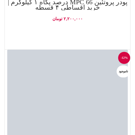
پودر پروتئین MPC 66 درصد پگاه ۱ کیلوگرم |
خرید اقساطی ۴ قسطه
۲,۲۰۰,۰۰۰
تومان
اطلاعات بیشتر
-12%
ناموجود