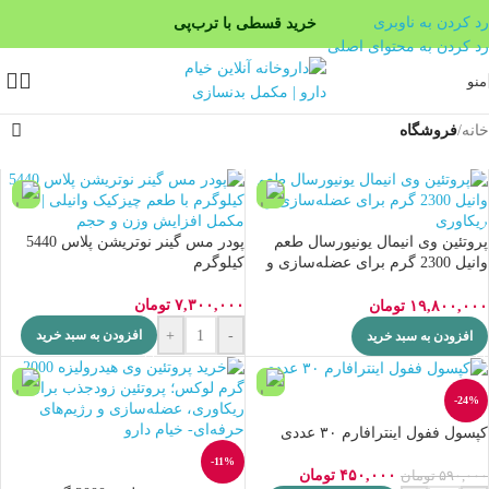
رد کردن به ناوبری
خرید قسطی با ترب‌پی
رد کردن به محتوای اصلی
۴ قسط، بدون کارمزد
منو
بدون ضامن، بدون سود
خانه
/
فروشگاه
پروتئین وی انیمال یونیورسال طعم
پودر مس گینر نوتریشن پلاس 5440
وانیل 2300 گرم برای عضله‌سازی و
کیلوگرم
ریکاوری
۷,۳۰۰,۰۰۰
تومان
۱۹,۸۰۰,۰۰۰
تومان
+
-
افزودن به سبد خرید
افزودن به سبد خرید
-24%
کپسول ففول اینترافارم ۳۰ عددی
-11%
۴۵۰,۰۰۰
تومان
۵۹۰,۰۰۰
تومان