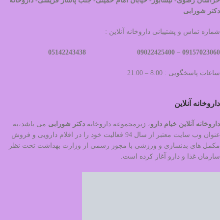
خراسان رضوی- نیشابور- خیابان امام خمینی- جنب پاساژ قریشی- داروخانه
دکتر شورابی
شماره تماس و پشتیبانی داروخانه آنلاین :
09022425400 05142243438
09157023060 –
ساعات پاسخگویی : 8:00 – 21:00
داروخانه آنلاین
داروخانه آنلاین خیام دارو
، زیرمجموعه داروخانه
دکتر
شورابی
می باشد،به
عنوان وب سایت معتبر از سال 94 فعالیت خود را در اقلام دارویی و فروش
مکمل های بدنسازی و ورزشی با مجوز رسمی از وزارت بهداشت تحت نظر
سازمان غذا و دارو آغاز کرده است.