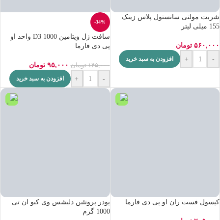
شربت مولتی سانستول پلاس زینک
-34%
155 میلی لیتر
سافت ژل ویتامین D3 1000 واحد او
۵۶۰,۰۰۰
تومان
پی دی فارما
+
-
افزودن به سبد خرید
۹۵,۰۰۰
تومان
۱۴۵,۰۰۰
تومان
+
-
افزودن به سبد خرید
کپسول فست ران او پی دی فارما
پودر پروتئین دلیشس وی کیو ان تی
1000 گرم