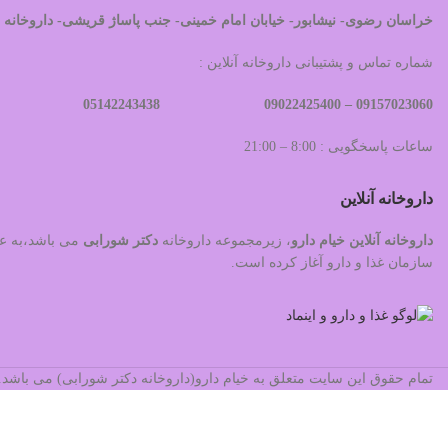
خراسان رضوی- نیشابور- خیابان امام خمینی- جنب پاساژ قریشی- داروخانه 
شماره تماس و پشتیبانی داروخانه آنلاین :
09022425400 05142243438
09157023060 –
ساعات پاسخگویی : 8:00 – 21:00
داروخانه آنلاین
داروخانه آنلاین خیام دارو
، زیرمجموعه داروخانه
دکتر
شورابی
سازمان غذا و دارو آغاز کرده است.
تمام حقوق این سایت متعلق به خیام دارو(داروخانه دکتر شورابی) می باش