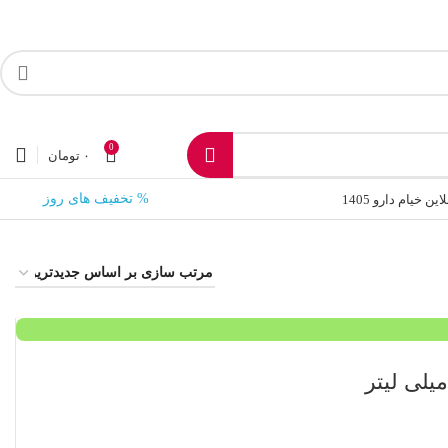
0
۰
تومان
% تخفیف های روز
 خیام دارو 1405