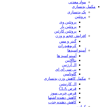
مواد معدنی
مکمل بدنسازی
پک بدنسازی
پروتئین
پروتئین وی
پروتئین بار
پروتئین کازئین
افزایش حجم و وزن
گینر و مس
کربوهیدرات
آمینو اسیدها
آمینو اسید ها
بتاآلانین
ال آرژنین
بی سی ای ای
گلوتامین
مکمل کاهش وزن بدنسازی
ال کارنیتین
قرص CLA
قرص چربی سوز
کاهش دهنده اشتها
کاهش دهنده جذب
کراتین