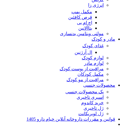
انرژی زا
مکمل پمپ
قرص کافئین
اچ ام بی
بتاآلانین
مولتی ویتامین بدنسازی
مادر و کودک
غذای کودک
ال آرژنین
لوازم کودک
لوازم مادر
مراقبت از پوست کودک
مکمل کودکان
مراقبت از مو کودک
محصولات جنسی
پک محصولات جنسی
اسپری تاخیری
خرید کاندوم
ژل تاخیری
ژل لوبریکانت
قوانین و مقررات داروخانه آنلاین خیام دارو 1405