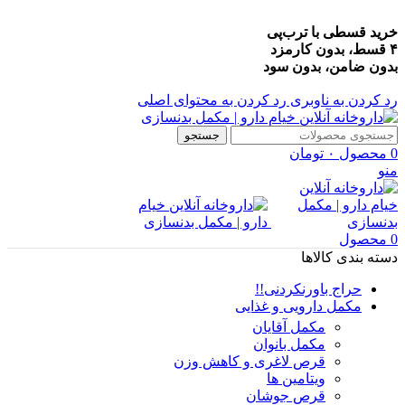
خرید قسطی با ترب‌پی
۴ قسط، بدون کارمزد
بدون ضامن، بدون سود
رد کردن به ناوبری
رد کردن به محتوای اصلی
جستجو
0
محصول
۰
تومان
منو
0
محصول
دسته بندی کالاها
حراج باورنکردنی!!
مکمل دارویی و غذایی
مکمل آقایان
مکمل بانوان
قرص لاغری و کاهش وزن
ویتامین ها
قرص جوشان