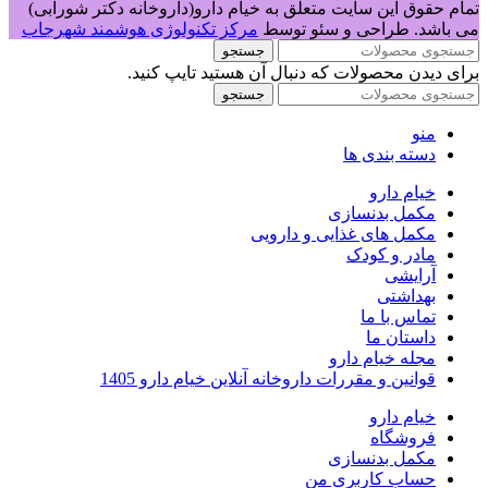
تمام حقوق این سایت متعلق به خیام دارو(داروخانه دکتر شورابی)
می باشد. طراحی و سئو توسط
مرکز تکنولوژی هوشمند شهرجاب
جستجو
برای دیدن محصولات که دنبال آن هستید تایپ کنید.
جستجو
منو
دسته بندی ها
خیام دارو
مکمل بدنسازی
مکمل های غذایی و دارویی
مادر و کودک
آرایشی
بهداشتی
تماس با ما
داستان ما
مجله خیام دارو
قوانین و مقررات داروخانه آنلاین خیام دارو 1405
خیام دارو
فروشگاه
مکمل بدنسازی
حساب کاربری من