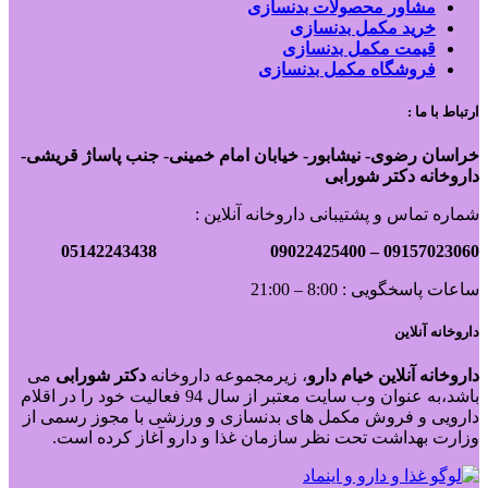
مشاور محصولات بدنسازی
خرید مکمل بدنسازی
قیمت مکمل بدنسازی
فروشگاه مکمل بدنسازی
ارتباط با ما :
خراسان رضوی- نیشابور- خیابان امام خمینی- جنب پاساژ قریشی-
داروخانه دکتر شورابی
شماره تماس و پشتیبانی داروخانه آنلاین :
09022425400 05142243438
09157023060 –
ساعات پاسخگویی : 8:00 – 21:00
داروخانه آنلاین
داروخانه آنلاین خیام دارو
، زیرمجموعه داروخانه
دکتر
شورابی
می
باشد،به عنوان وب سایت معتبر از سال 94 فعالیت خود را در اقلام
دارویی و فروش مکمل های بدنسازی و ورزشی با مجوز رسمی از
وزارت بهداشت تحت نظر سازمان غذا و دارو آغاز کرده است.