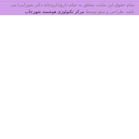
تمام حقوق این سایت متعلق به خیام دارو(داروخانه دکتر شورابی) می
باشد. طراحی و سئو توسط
مرکز تکنولوژی هوشمند شهرجاب