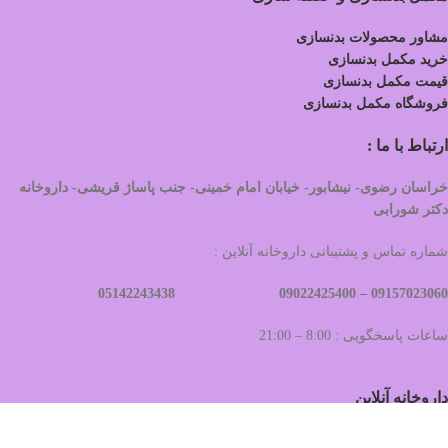
مشاور محصولات بدنسازی
خرید مکمل بدنسازی
قیمت مکمل بدنسازی
فروشگاه مکمل بدنسازی
ارتباط با ما :
خراسان رضوی- نیشابور- خیابان امام خمینی- جنب پاساژ قریشی- داروخانه
دکتر شورابی
شماره تماس و پشتیبانی داروخانه آنلاین :
09022425400 05142243438
09157023060 –
ساعات پاسخگویی : 8:00 – 21:00
داروخانه آنلاین
داروخانه آنلاین خیام دارو
، زیرمجموعه داروخانه
دکتر
شورابی
می باشد،به