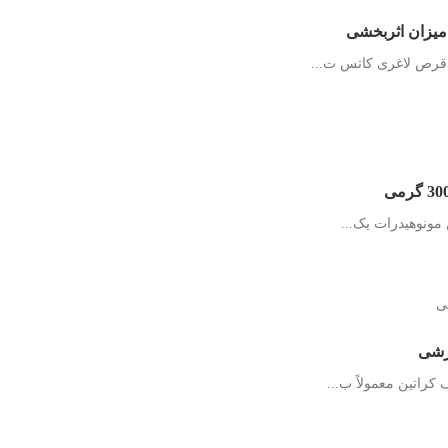
زشی
اتین معمولاً ب...