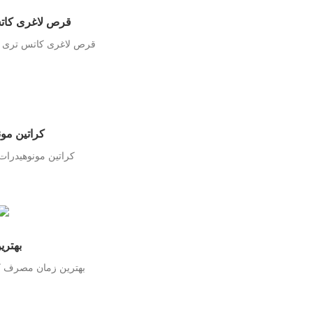
قرص لاغری کاتس تری چیست؟ برر
قرص لاغری کاتس تری چیست؟ بررسی کامل Cuts3 ساپلند، نح
کراتین مون
کراتین مونوهیدرات چیست؟ 
بهتر
بهترین زمان مصرف ک