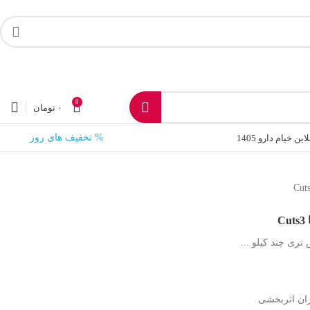
0
۰
تومان
% تخفیف های روز
 خیام دارو 1405
C