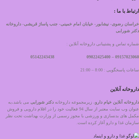
ارتباط با ما :
خراسان رضوی- نیشابور- خیابان امام خمینی- جنب پاساژ قریشی- داروخانه
دکتر شورابی
شماره تماس و پشتیبانی داروخانه آنلاین :
09022425400 05142243438
09157023060 –
ساعات پاسخگویی : 8:00 – 21:00
داروخانه آنلاین
داروخانه آنلاین خیام دارو
، زیرمجموعه داروخانه
دکتر
شورابی
می باشد،به
عنوان وب سایت معتبر از سال 94 فعالیت خود را در اقلام دارویی و فروش
مکمل های بدنسازی و ورزشی با مجوز رسمی از وزارت بهداشت تحت نظر
سازمان غذا و دارو آغاز کرده است.