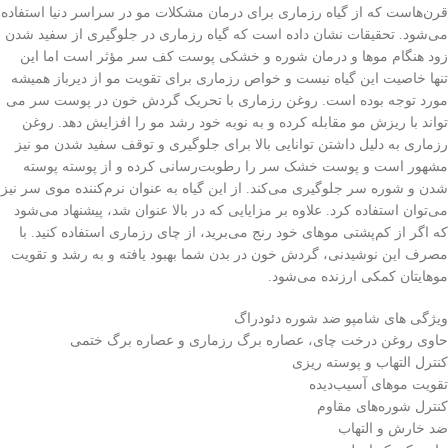
قرن‌هاست که از گیاه رزماری برای درمان مشکلات مو در سراسر دنیا استفاده
می‌شود. تحقیقات نشان داده است که گیاه رزماری در جلوگیری از سفید شدن
زود هنگام موها و درمان شوره و خشکی پوست کف سر مؤثر است اما این
تنها خاصیت این گیاه نیست و خواص رزماری برای تقویت مو از دیرباز همیشه
مورد توجه بوده است. روغن رزماری با تحریک گردش خون در پوست سر می
تواند با ریزش مو مقابله کرده و به نوبه خود رشد مو را افزایش دهد. روغن
رزماری به دلیل داشتن توانایی بالا برای جلوگیری و توقف سفید شدن مو نیز
مشهور است و پوست خشک سر را رطوبت‌رسانی کرده و از پوسته پوسته
شدن و شوره سر جلوگیری می‌کند. از این گیاه به عنوان نرم‌کننده موی سر نیز
می‌توان استفاده کرد. علاوه بر مزایایی که در بالا عنوان شد، پیشنهاد می‌شود
که اگر از کم‌پشتی موهای خود رنج می‌برید، از چای رزماری استفاده کنید. با
مصرف این نوشیدنی، گردش خون در بدن شما بهبود یافته و به رشد و تقویت
موهایتان کمکی ارزنده می‌شود.
ویژگی های شامپو ضد شوره دئودراگ
حاوی روغن درخت چای، عصاره برگ رزماری و عصاره برگ ختمی
کنترل التهاب و پوسته ریزی
تقویت موهای آسیب‌دیده
کنترل شوره‌های مقاوم
ضد خارش و التهاب