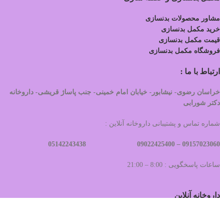
مشاور محصولات بدنسازی
خرید مکمل بدنسازی
قیمت مکمل بدنسازی
فروشگاه مکمل بدنسازی
ارتباط با ما :
خراسان رضوی- نیشابور- خیابان امام خمینی- جنب پاساژ قریشی- داروخانه
دکتر شورابی
شماره تماس و پشتیبانی داروخانه آنلاین :
09022425400 05142243438
09157023060 –
ساعات پاسخگویی : 8:00 – 21:00
داروخانه آنلاین
داروخانه آنلاین خیام دارو
، زیرمجموعه داروخانه
دکتر
شورابی
می باشد،به