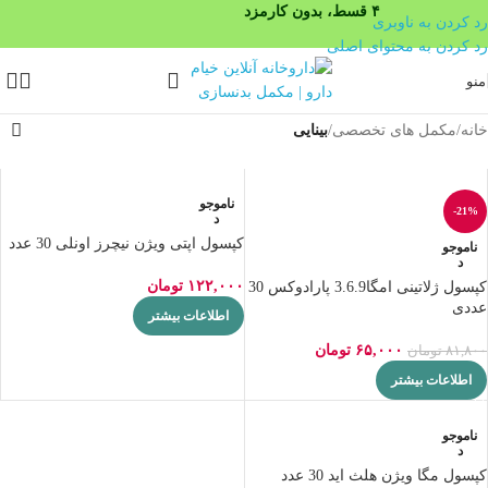
۴ قسط، بدون کارمزد
رد کردن به ناوبری
رد کردن به محتوای اصلی
منو
خانه
/
مکمل های تخصصی
/
بینایی
ناموجو
-21%
د
کپسول اپتی ویژن نیچرز اونلی 30 عدد
ناموجو
د
۱۲۲,۰۰۰
تومان
کپسول ژلاتینی امگا3.6.9 پارادوکس 30
عددی
اطلاعات بیشتر
۶۵,۰۰۰
تومان
۸۱,۸۰۰
تومان
اطلاعات بیشتر
ناموجو
د
کپسول مگا ویژن هلث اید 30 عدد