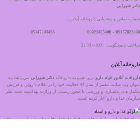
دکتر شورابی
شماره تماس و پشتیبانی داروخانه آنلاین :
09022425400 05142243438
09157023060 –
ساعات پاسخگویی : 8:00 – 21:00
داروخانه آنلاین
داروخانه آنلاین خیام دارو
، زیرمجموعه داروخانه
دکتر
شورابی
می باشد،به
عنوان وب سایت معتبر از سال 94 فعالیت خود را در اقلام دارویی و فروش
مکمل های بدنسازی و ورزشی با مجوز رسمی از وزارت بهداشت تحت نظر
سازمان غذا و دارو آغاز کرده است.
تمام حقوق این سایت متعلق به خیام دارو(داروخانه دکتر شورابی) می باشد.
طراحی و سئو توسط
مرکز تکنولوژی هوشمند شهرجاب
در