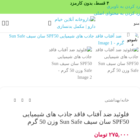
۴ قسط، بدون کارمزد
رد کردن به ناوبری
رد کردن به محتوای اصلی
منو
بزرگنمایی تصویر
ناموجو
د
خانه
/
بهداشتی
فلوئید ضد آفتاب فاقد جاذب های شیمیایی
SPF50 سان سیف Sun Safe وزن 50 گرم
۲۷۵,۰۰۰
تومان