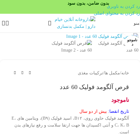
بدون ضامن، بدون سود
رد کردن به ناوبری
رد کردن به محتوای اصلی
منو
بزرگنمایی تصویر
ناموجو
د
خانه
/
مکمل ها
/
ترکیبات مغذی
قرص آلگومد فولیک 60 عدد
ناموجود
تاریخ انقضا:
بیش از دو سال
آلگومد فولیک حاوی روی، B۱۲، اسید فولیک (B۹)، ویتامین های E،
C، K، B و آنتی اکسیدان ها جهت ارتقا سلامت و رفع نیازهای بدن
است.