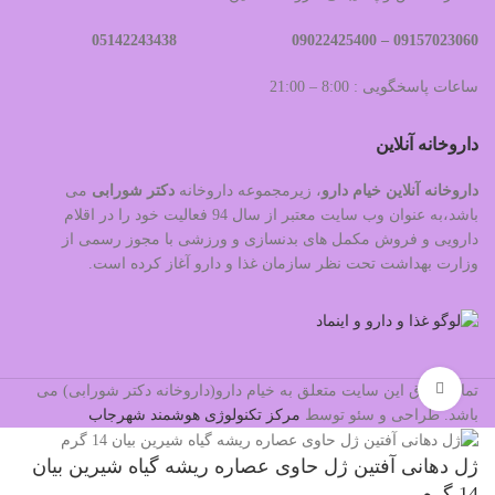
09022425400 05142243438
09157023060 –
ساعات پاسخگویی : 8:00 – 21:00
داروخانه آنلاین
داروخانه آنلاین خیام دارو
، زیرمجموعه داروخانه
دکتر
شورابی
می
باشد،به عنوان وب سایت معتبر از سال 94 فعالیت خود را در اقلام
دارویی و فروش مکمل های بدنسازی و ورزشی با مجوز رسمی از
وزارت بهداشت تحت نظر سازمان غذا و دارو آغاز کرده است.
بزرگنمایی تصویر
تمام حقوق این سایت متعلق به خیام دارو(داروخانه دکتر شورابی) می
باشد. طراحی و سئو توسط
مرکز تکنولوژی هوشمند شهرجاب
ژل دهانی آفتین ژل حاوی عصاره ریشه گیاه شیرین بیان
14 گرم