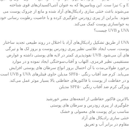
E و C نیزا ست. این ویتامین‌ها که به عنوان آنتی‌اکسیدان‌های قوی شناخته
می‌شوند باعث خنثی سازی رادیکال‌های آزاد شده و مانع از چروک پوست می
شوند. بنابراین از پیری زودرس جلوگیری کرده و با خاصیت رطوبت رسانی خود
به جوانسازی پوست کمک می‌کند.
UVA و UVB چیست؟
UVA از طریق تشکیل رادیکال‌های آزاد با اختلال در روند طبیعی تجدید ساختار
پوست، سبب ایجاد علائمی نظیر پیری زودرس پوست و بروز لک ها و تیرگی
های آن می‌شود. UVB نفوذپذیری کمتر در لایه های پوستی داشته و عوارض
مستقیمی نظیر قرمزی، التهاب و آفتاب‌سوختگی ایجاد نموده و در موارد
برخورد طولانی‌مدت با آن احتمال بروز انواع سرطان های پوستی افزایش
می‌یابد. کرم ضد آفتاب رنگی SPF۵۰ مدیلن حاوی فیتلرهای UVA و UVB است
و در حفاظت از پوست با فاکتورهای حفاظتی بالا بسیار موثر عمل می‌کند.
ویژگی کرم ضد آفتاب رنگی SPF۵۰ مدیلن
بالاترین فاکتور حفاظتی از اشعه‌های مضر خورشید
جلوگیری از پیری زودرس و سرطان های پوستی
مناسب برای پوست های معمولی و خشک
خنثی سازی رادیکال های آزاد
مقاوم در برابر آب و تعریق