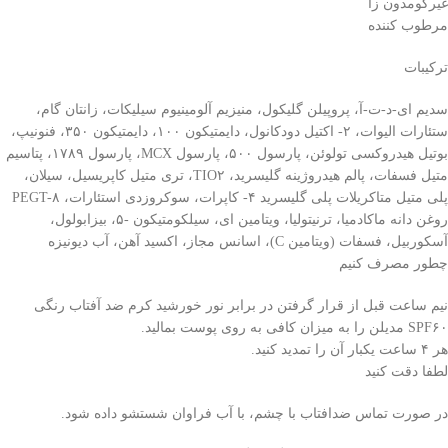
غیرکومدون زا
مرطوب کننده
ترکیبات
سدیم ای-د-ت-آ، پروپیلن گلیکول، منیزیم آلومینیوم سیلیکات، زانتان گام،
ستئارات الیوات، ۲- اکتیل دودکانول، دایمتیکون ۱۰۰، دایمتیکون ۳۵۰، فنونیپ،
بوتیل هیدروکسی تولوئن، پارسول ۵۰۰، پارسول MCX، پارسول ۱۷۸۹، پتاسیم
متیل فسفات، پالم هیدروژینه گلیسرید، TIO۲، تری متیل کاپریسیل، سیلان،
پلی متیل متاکریلات پلی گلیسرید ۴- کاپرات، سوکروزدی استئارات، PEGT-۸
روغن دانه ماکادمیا، ترنیتولیا، ویتامین ای، سیلکومتیکون -۵، بیزابولول،
آسکوربیل، فسفات (ویتامین C)، اسانس مجاز، اکسید آهن، آب دیونیزه
چطور مصرف کنیم
نیم ساعت قبل از قرار گرفتن در برابر نور خورشید کرم ضد آفتاب رنگی
SPF۶۰ مدیلن را به ميزان کافی به روی پوست بماليد.
هر ۴ ساعت یکبار آن را تمدید کنید.
لطفا دقت کنید
در صورت تماس ضدافتاب با چشم، با آب فراوان شستشو داده شود.