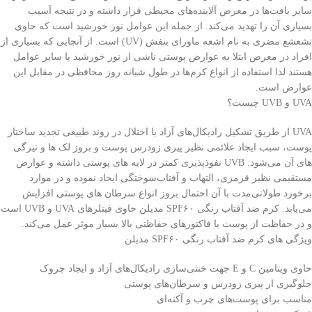
سایر بافت‌ها در معرض آلاینده‌های محیطی قرار داشته و در نتیجه آسیب
بسیاری آن را تهدید می‌کند. از جمله این عوامل نور خورشید است که حاوی
تشعشع مضری به نام اشعه ماورای بنفش (UV) است. از آنجایی که بسیاری از
افراد در معرض ابتلا به عوارض پوستی ناشی از نور خورشید یا سایر عوامل
هستند لذا استفاده از انواع کرم‌ها در طول شبانه روز محافظی در مقابل این
عوارض است.
UVA و UVB چیست؟
UVA از طریق تشکیل رادیکال‌های آزاد با اختلال در روند طبیعی تجدید ساختار
پوست، سبب ایجاد علائمی نظیر پیری زودرس پوست و بروز لک ها و تیرگی
های آن می‌شود. UVB نفوذپذیری کمتر در لایه های پوستی داشته و عوارض
مستقیمی نظیر قرمزی، التهاب و آفتاب‌سوختگی ایجاد نموده و در موارد
برخورد طولانی‌مدت با آن احتمال بروز انواع سرطان های پوستی افزایش
می‌یابد. کرم ضد آفتاب رنگی SPF۶۰ مدیلن حاوی فیتلرهای UVA و UVB است
و در حفاظت از پوست با فاکتورهای حفاظتی بالا بسیار موثر عمل می‌کند.
ویژگی های کرم ضد آفتاب رنگی SPF۶۰ مدیلن
حاوی ویتامین C و E جهت خنثی‌سازی رادیکال‌های آزاد و ایجاد چروک
جلوگیری از پیری زودرس و سرطان‌های پوستی
مناسب برای پوست‌های چرب و آکنه‌ای