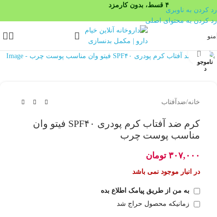
۴ قسط، بدون کارمزد
رد کردن به ناوبری
رد کردن به محتوای اصلی
منو
بزرگنمایی تصویر
ناموجو
د
خانه
/
ضدآفتاب
کرم ضد آفتاب کرم پودری SPF۴۰ فیتو وان
مناسب پوست چرب
۳۰۷,۰۰۰
تومان
در انبار موجود نمی باشد
به من از طریق پیامک اطلاع بده
زمانیکه محصول حراج شد