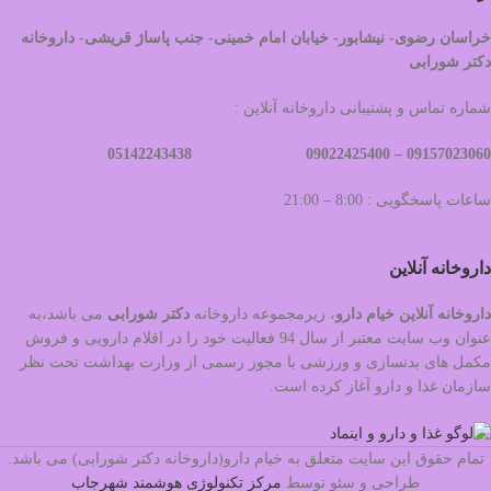
خراسان رضوی- نیشابور- خیابان امام خمینی- جنب پاساژ قریشی- داروخانه
دکتر شورابی
شماره تماس و پشتیبانی داروخانه آنلاین :
09022425400 05142243438
09157023060 –
ساعات پاسخگویی : 8:00 – 21:00
داروخانه آنلاین
داروخانه آنلاین خیام دارو
، زیرمجموعه داروخانه
دکتر
شورابی
می باشد،به
عنوان وب سایت معتبر از سال 94 فعالیت خود را در اقلام دارویی و فروش
مکمل های بدنسازی و ورزشی با مجوز رسمی از وزارت بهداشت تحت نظر
سازمان غذا و دارو آغاز کرده است.
تمام حقوق این سایت متعلق به خیام دارو(داروخانه دکتر شورابی) می باشد.
طراحی و سئو توسط
مرکز تکنولوژی هوشمند شهرجاب