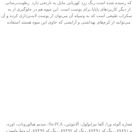
پایا در حالتی که رسیده شده است رنگ زرد کهربایی مایل به نارنجی دارد. رطوبت‌رسانی
یگر کاربردهای پاپایا برای پوست است. این میوه هم در جلوگیری از به
 اسکراب طبیعی است که به وسیله آن می‌توان از پوست لایه‌برداری کرده و آن
می‌توانید از کرم‌های بهداشتی و آرایشی که حاوی این میوه هستند استفاده
آب دیونیزه، تیتانیوم دی اکساید، اتیل هگزیل متوکسی سینامات، عصاره شیرین بیان، عصاره بیربری، عصاره saxifrage sarmentosa، عصاره پاپایا، عصاره گواوا، عصاره آلوئه ورا، آلفا بیزابولول، آلانتوئین، Na-PCA، سدیم هیالورونات، اوره،
گلیسیرین، سدیم لاکتات، ستیریل الکل، سیکلوپنتاسیلوکسان، دایمتیکون، پی ای جی/ پی پی جی-۱۸/۱۸ دایمتیکون، پلی متیل متاکریلات، بوتیلن گلیکول، رنگ کد ۷۷۸۹۱، رنگ کد ۷۷۴۹۱، رنگ کد ۷۷۴۹۲، رنگ کد ۷۷۴۹۹، ایزوتیازولینون،