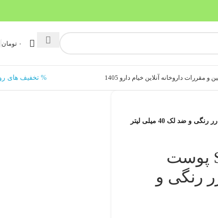
۰
تومان
ن و مقررات داروخانه آنلاین خیام دارو 1405
% تخفیف های رو
کرم ضد آفتاب SPF40 پوست
ر رنگی و