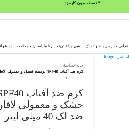
ذایی و دارویی
مادر و کودک
آرایشی
بهداشتی
تماس با ما
داستان ما
مجله خیام دارو
قوانی
خانه
/
بهداشتی
/
کرم ضد آفتاب SPF40 پوست خشک و معمولی لافارر رنگی و ضد لک 40 میلی لیتر
خشک و معمولی لافار
ضد لک 40 میلی لیتر