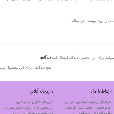
دیدگاهها
وانند برای این محصول دیدگاه ارسال کنند.
هیچ دیدگاهی برای این محصول نوش
ارتباط با ما :
داروخانه آنلاین
خراسان رضوی- نیشابور- خیابان
داروخانه آنلاین خیام دارو
،
امام خمینی- جنب پاساژ قریشی-
زیرمجموعه داروخانه
دکتر
شورابی
داروخانه دکتر شورابی
می باشد،به عنوان وب سایت