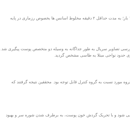
در یک مطالعه تصادفی شاهد دار، ۸۴ بیمار مبتلا به طاسی منطقه ای در ۲ گروه مورد (۴۳ نفر) یا کنترل (۴۱ نفر) تحت بررسی قرار گرفتند. گروه مورد شبی ۱ بار؛ به مدت حداقل ۲ دقیقه مخلوط اسانس ها بخصوص رزماری در پایه
روند درمانی با بررسی تصاویر سریال به طور جداگانه به وسیله دو متخصص پوست پیگیری شد.
رزیابی تصاویر؛ میزان بهبودی در گروه مورد نسبت به گروه کنترل قابل توجه بود. محققین نتیجه گرفتند که
ب می شود و با تحریک گردش خون پوست، به برطرف شدن شوره سر و بهبود