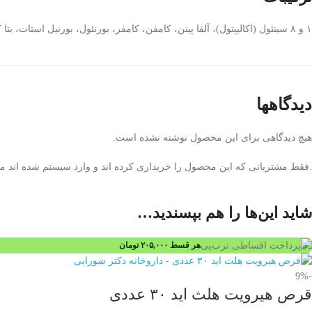
۱ و ۸ سینئول (اکالیپتول)، آلفا پینن، کامفن، کامفر، بورنئول، بورنیل استات، بتا کاریوفیلن، لینالول، لیمونن
دیدگاهها
هیچ دیدگاهی برای این محصول نوشته نشده است.
.فقط مشتریانی که این محصول را خریداری کرده اند و وارد سیستم شده اند میت
شاید این‌ها را هم بپسندید…
هر قسط
۲۰۵,۰۰۰
تومان
-9%
قرص هیرویت هلث اید ۳۰ عددی