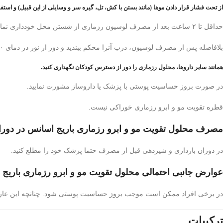
از تحت فشار قرار دادن موها (مانند بستن با کش، تل، گیره سر و وسایلی از این قبیل) و است
حداقل تا ۲ ساعت بعد از مصرف لوسیون رزماری از شستن محل خودداری نمایید تا جذب فرآورده به خوبی صورت گیرد.
بلافاصله پس از مصرف لوسیون، درب آنرا محکم ببندید و دور از نور در دمای ۳۰ – ۱۵ درجه سانتیگراد نگهداری نمایید.
همانند سایر داروها، محلول رزماری را دور از دسترس کودکان نگهداری کنید.
در صورت بروز حساسیت پوستی با پزشک یا داروساز مشورت نمایید.
قطره تقویت مو و ابرو رزماری خوراکی نیست.
مصرف محلول تقویت مو و ابرو رزماری باریج اسانس در دورا
در دوران بارداری و شیردهی قبل از مصرف حتما پزشک خود را مطلع کنید.
عوارض جانبی احتمالی محلول تقویت مو و ابرو رزماری باریج
در برخی افراد ممکن است موجب بروز حساسیت پوستی شود. چنانچه این عارضه
ترکیبات