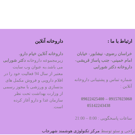
ارتباط با ما :
داروخانه آنلاین
خراسان رضوی- نیشابور- خیابان
داروخانه آنلاین خیام دارو
،
امام خمینی- جنب پاساژ قریشی-
زیرمجموعه داروخانه
دکتر
شورابی
داروخانه دکتر شورابی
می باشد،به عنوان وب سایت
معتبر از سال 94 فعالیت خود را در
شماره تماس و پشتیبانی داروخانه
اقلام دارویی و فروش مکمل های
آنلاین :
بدنسازی و ورزشی با مجوز رسمی
از وزارت بهداشت تحت نظر
09022425400
09157023060 –
سازمان غذا و دارو آغاز کرده
05142243438
است.
ساعات پاسخگویی : 8:00 – 21:00
 طراحی و سئو توسط
مرکز تکنولوژی هوشمند شهرجاب