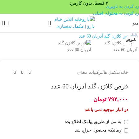
۴ قسط، بدون کارمزد
رد کردن به ناوبری
رد کردن به محتوای اصلی
منو
بزرگنمایی تصویر
ناموجو
د
خانه
/
مکمل ها
/
ترکیبات مغذی
قرص کلاژن گلد آدریان 60 عدد
۷۹۲,۰۰۰
تومان
در انبار موجود نمی باشد
به من از طریق پیامک اطلاع بده
زمانیکه محصول حراج شد