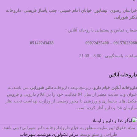
خراسان رضوی- نیشابور- خیابان امام خمینی- جنب پاساژ قریشی- داروخانه
دکتر شورابی
شماره تماس و پشتیبانی داروخانه آنلاین :
09022425400 05142243438
09157023060 –
ساعات پاسخگویی : 8:00 – 21:00
داروخانه آنلاین
داروخانه آنلاین خیام دارو
، زیرمجموعه داروخانه
دکتر
شورابی
می باشد،به
عنوان وب سایت معتبر از سال 94 فعالیت خود را در اقلام دارویی و فروش
مکمل های بدنسازی و ورزشی با مجوز رسمی از وزارت بهداشت تحت نظر
سازمان غذا و دارو آغاز کرده است.
تمام حقوق این سایت متعلق به خیام دارو(داروخانه دکتر شورابی) می باشد.
طراحی و سئو توسط
مرکز تکنولوژی هوشمند شهرجاب