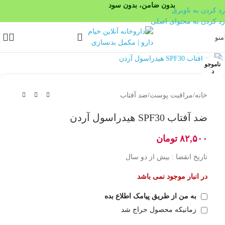
بدون ضامن، بدون سود
رد کردن به ناوبری
رد کردن به محتوای اصلی
منو
بزرگنمایی تصویر
ناموجو
د
خانه
/
مراقبت پوست
/
ضد آفتاب
ضد آفتاب SPF30 هیدراسول آردن
۸۲,۵۰۰
تومان
تاریخ انقضا : بیش از دو سال
در انبار موجود نمی باشد
به من از طریق پیامک اطلاع بده
زمانیکه محصول حراج شد