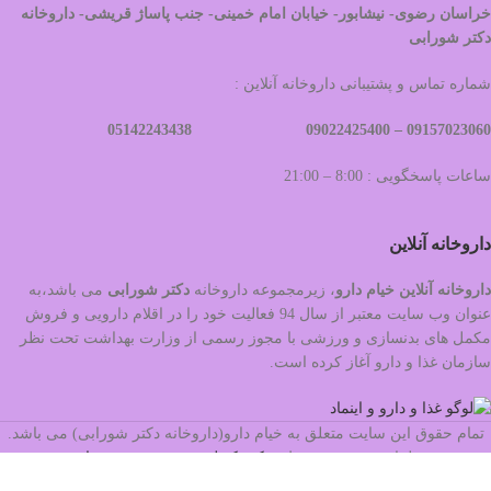
خراسان رضوی- نیشابور- خیابان امام خمینی- جنب پاساژ قریشی- داروخانه
دکتر شورابی
شماره تماس و پشتیبانی داروخانه آنلاین :
09022425400 05142243438
09157023060 –
ساعات پاسخگویی : 8:00 – 21:00
داروخانه آنلاین
داروخانه آنلاین خیام دارو
، زیرمجموعه داروخانه
دکتر
شورابی
می باشد،به
عنوان وب سایت معتبر از سال 94 فعالیت خود را در اقلام دارویی و فروش
مکمل های بدنسازی و ورزشی با مجوز رسمی از وزارت بهداشت تحت نظر
سازمان غذا و دارو آغاز کرده است.
تمام حقوق این سایت متعلق به خیام دارو(داروخانه دکتر شورابی) می باشد.
طراحی و سئو توسط
مرکز تکنولوژی هوشمند شهرجاب