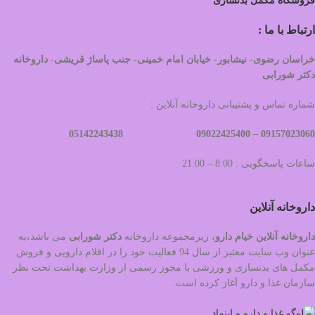
فروشگاه مکمل بدنسازی
ارتباط با ما :
خراسان رضوی- نیشابور- خیابان امام خمینی- جنب پاساژ قریشی- داروخانه
دکتر شورابی
شماره تماس و پشتیبانی داروخانه آنلاین :
09022425400 05142243438
09157023060 –
ساعات پاسخگویی : 8:00 – 21:00
داروخانه آنلاین
داروخانه آنلاین خیام دارو
، زیرمجموعه داروخانه
دکتر
شورابی
می باشد،به
عنوان وب سایت معتبر از سال 94 فعالیت خود را در اقلام دارویی و فروش
مکمل های بدنسازی و ورزشی با مجوز رسمی از وزارت بهداشت تحت نظر
سازمان غذا و دارو آغاز کرده است.