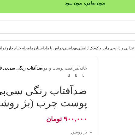
بدون ضامن، بدون سود
ذایی و دارویی
مادر و کودک
آرایشی
بهداشتی
تماس با ما
داستان ما
مجله خیام دارو
قوانی
خانه
/
مراقبت پوست و مو
/
ضدآفتاب رنگی سی‌بی SPF50 پوست چرب (بژ روشن)
پوست چرب (بژ روشن
۹۰۰,۰۰۰
تومان
بژ روشن