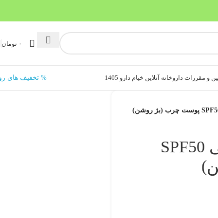
۰
تومان
ن و مقررات داروخانه آنلاین خیام دارو 1405
% تخفیف های رو
ضدآفتاب رنگی سی‌بی SPF50
)