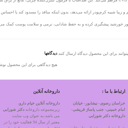
یبا شبیه کرم‌پودر ارائه می‌دهد، بدون اینکه منافذ را مسدود کند یا احساس
ز نور خورشید پیشگیری کرده و به حفظ شادابی، نرمی و سلامت پوست کمک می‌ک
دیدگاهها
وانند برای این محصول دیدگاه ارسال کنند.
هیچ دیدگاهی برای این محصول نوش
ارتباط با ما :
داروخانه آنلاین
خراسان رضوی- نیشابور- خیابان
داروخانه آنلاین خیام دارو
،
امام خمینی- جنب پاساژ قریشی-
زیرمجموعه داروخانه
دکتر
شورابی
داروخانه دکتر شورابی
می باشد،به عنوان وب سایت
معتبر از سال 94 فعالیت خود را در
شماره تماس و پشتیبانی داروخانه