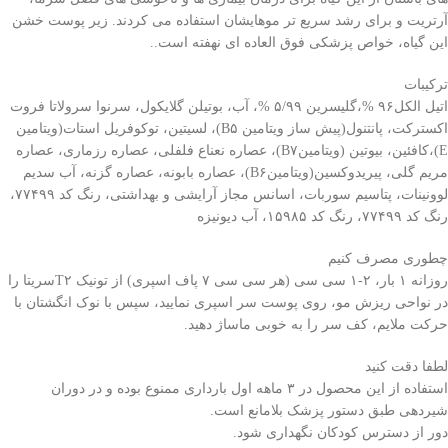
آرتریت و برای رشد سریع تر موهایشان استفاده می کردند. زیر پوست خشن
این گیاه، خواص پزشکی فوق العاده ای نهفته است..
ترکیبات
اتیل الکل۹۶ %،گلیسرین ۵/۹۹ %، آب، بوتیلن گلایکول، سرنوا سرولاتا فروت
اکسترکت، پانتنول(پیش ساز ویتامین B۵)، لسیتین، توکوفریل استات(ویتامین
E)،کافئین، بیوتین (ویتامینB۷)، عصاره نعناع فلفلی، عصاره رزماری، عصاره
مریم گلی، پیریدوکسین(ویتامینB۶)، عصاره بابونه، عصاره گزنه، آب سدیم
لوونینات، پتاسیم سوربات، اسانس مجاز آرایشی و بهداشتی، رنگ کد ۷۷۴۹۹،
رنگ کد ۷۷۴۹۹، رنگ کد ۱۵۹۸۵، آب دیونیزه
چطوری مصرف کنیم
روزانه ۱ بار، ۲-۱ سی سی (هر سی سی ۷ پاف اسپری) از تونیک T۲سریتا را
در نواحی ریزش مو، روی پوست سر اسپری نمایید، سپس با نوک انگشتان با
حرکت ملایم، کف سر را به خوبی ماساژ دهید.
لطفا دقت کنید
استفاده از این محصول در ۳ ماهه اول بارداری ممنوع بوده و در دوران
شیردهی طبق دستور پزشک بلامانع است.
دور از دسترس کودکان نگهداری شود.