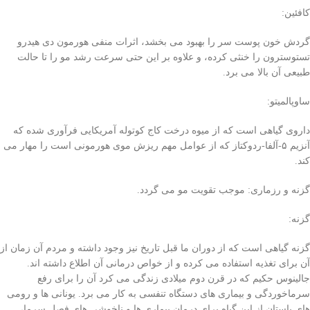
کافئین:
گردش خون پوست سر را بهبود می بخشد، اثرات منفی هورمون دی هیدرو
تستوسترون را خنثی کرده، و علاوه بر این حتی سرعت رشد مو را تا حالت
طبیعی آن بالا می برد.
ساوپالمیتو:
داروی گیاهی است که از میوه درخت کاج کوتوله آمریکایی فرآوری شده که
آنزیم ۵-آلفا-ردوکتاز که از عوامل مهم ریزش موی هورمونی است را مهار می
کند.
گزنه و رزماری: موجب تقویت مو می گردد.
گزنه:
گزنه گیاهی است که از دوران ما قبل تاریخ نیز وجود داشته و مردم آن زمان از
آن برای تغذیه استفاده می کرده و از خواص درمانی آن اطلاع داشته اند.
جالینوس حکیم که در قرن دوم میلادی زندگی می کرد آن را برای رفع
سرماخوردگی و بیماری های دستگاه تنفسی به کار می برد. یونانی ها و رومی
های باستان از این گیاه برای درمان بیماری ها و ناخوشی های فصل سرما،