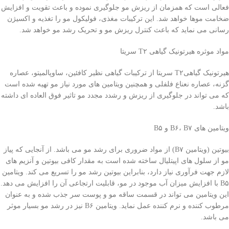
فعالی است که همزمان از ریزش مو جلوگیری نموده و باعث تقویت و افزایش
ضخامت موها خواهد شد. این ترکیبات مغذی، فولیکول مو را تغذیه و اکسیژن
رسانی می نماید که باعث کنترل ریزش مو و تحریک رشد مو خواهد شد.
مواد موثره هیرتونیک گیاهی T۲ سریتا
هیرتونیک گیاهیT۲ سریتا از ترکیبات گیاهی نظیر کافئین، ساوپالمیتو، عصاره
گزنه، عصاره نعناع فلفلی و همچنین ویتامین های مورد نیاز مو تهیه شده است
که می تواند در جلوگیری از ریزش و رشدد مجدد مو تاثیر فوق العاده ای داشته
باشد.
ویتامین های B۶، B۷ و B۵
بیوتین (ویتامین B۷) از مواد ضروری برای رشد مو می باشد. از آنجایی که پیاز
مو از سلول های اپیتلیال ساخته شده است به مقدار کافی بیوتین و آنزیم های
لازم جهت فرآوری نیاز دارد، بنابراین بیوتین رشد مو را تسریع می کند. ویتامین
B۵ با افزایش میزان آب موجود در مو، قابلیت ارتجاعی آن را افزایش می دهد.
این ویتامین می تواند در قسمت ساقه مو و پوست سر جذب شده و به عنوان
مرطوب کننده و نرم کننده عمل نماید. ویتامین B۶ نیز در رشد مو بسیار موثر
می باشد.