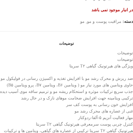
در انبار موجود نمی باشد
دسته:
مراقبت پوست و مو
,
مو
توضیحات
توضیحات
توضیحات
ویژگی های هیرتونیک گیاهی T۲ سریتا
ضد ریزش و محرک رشد مو با افزایش تغذیه و اکسیژن رسانی در فولیکول مو
حاوی ویتامین های مورد نیاز مو ( ویتامین B۶، ویتامین B۷، پرو ویتامین B۵)
جذب سریع ترکیبات موثره و استحکام ریشه مو و ترمیم ساقه موی آسیب دیده
ترکیبی ویتامینه جهت افزایش ضخامت موهای نازک و در حال رشد
افزایش خون رسانی به پوست کف سر
غنی از عصاره های محرک رشد مو
مهار فعالیت آنزیم ۵-آلفا-ردوکتاز
کنترل چربی پوست سرمعرفی هیرتونیک گیاهی T۲ سریتا
هیرتونیک گیاهی T۲ سریتا ترکیبی از عصاره های گیاهی، ویتامین ها و ترکیبات