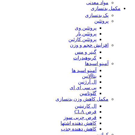
مواد معدنی
مکمل بدنسازی
پک بدنسازی
پروتئین
پروتئین وی
پروتئین بار
پروتئین کازئین
افزایش حجم و وزن
گینر و مس
کربوهیدرات
آمینو اسیدها
آمینو اسید ها
بتاآلانین
ال آرژنین
بی سی ای ای
گلوتامین
مکمل کاهش وزن بدنسازی
ال کارنیتین
قرص CLA
قرص چربی سوز
کاهش دهنده اشتها
کاهش دهنده جذب
کراتین