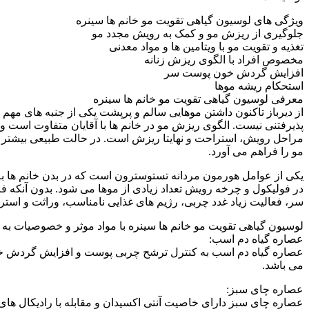
ویژگی های لوسیون گیاهی تقویت مو خانم ها سینره
جلوگیری از ریزش مو و کمک به رویش مجدد مو
تغذیه و تقویت مو با ویتامین ها و مواد معدنی
مخصوص افراد با الگوی ریزش زنانه
افزایش گردش خون پوست سر
استحکام ریشه موها
معرفی لوسیون گیاهی تقویت مو خانم ها سینره
از دیرباز تاکنون داشتن موهایی سالم و پرپشت یکی از جنبه های مهم 
پذیرفتنی نیست. الگوی ریزش مو در خانم ها با آقایان متفاوت است و
مراحل رویش، استراحت و نهایتا ریزش است. در حالت طبیعی بیشتر مو
مو را فراهم می آورد.
در فولیکول و چرخه رویش تعداد زیادی از موها می شود. بدون آنکه ف
سر، فعالیت زیاد غدد چربی، رژیم های غذایی نامناسب، وراثت و اس
لوسیون گیاهی تقویت مو خانم ها سینره با مواد موثر و خصوصیات به 
عصاره گیاه دم اسب:
عصاره گیاه دم اسب به کنترل ترشح چربی پوست و افزایش گردش خون
می باشد.
عصاره چای سبز:
عصاره چای سبز دارای خاصیت آنتی اکسیدان و مقابله با رادیکال های