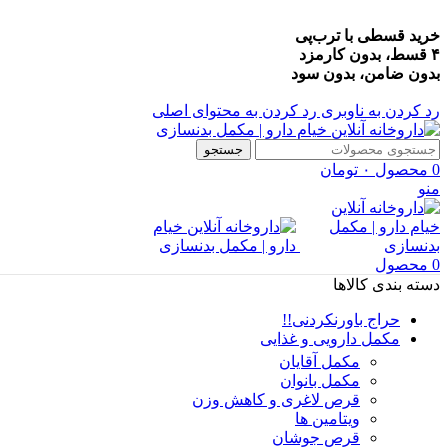
خرید قسطی با ترب‌پی
۴ قسط، بدون کارمزد
بدون ضامن، بدون سود
رد کردن به ناوبری
رد کردن به محتوای اصلی
جستجو
0
محصول
۰
تومان
منو
0
محصول
دسته بندی کالاها
حراج باورنکردنی!!
مکمل دارویی و غذایی
مکمل آقایان
مکمل بانوان
قرص لاغری و کاهش وزن
ویتامین ها
قرص جوشان