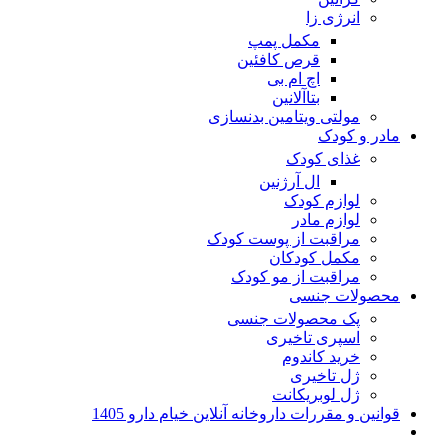
انرژی زا
مکمل پمپ
قرص کافئین
اچ ام بی
بتاآلانین
مولتی ویتامین بدنسازی
مادر و کودک
غذای کودک
ال آرژنین
لوازم کودک
لوازم مادر
مراقبت از پوست کودک
مکمل کودکان
مراقبت از مو کودک
محصولات جنسی
پک محصولات جنسی
اسپری تاخیری
خرید کاندوم
ژل تاخیری
ژل لوبریکانت
قوانین و مقررات داروخانه آنلاین خیام دارو 1405