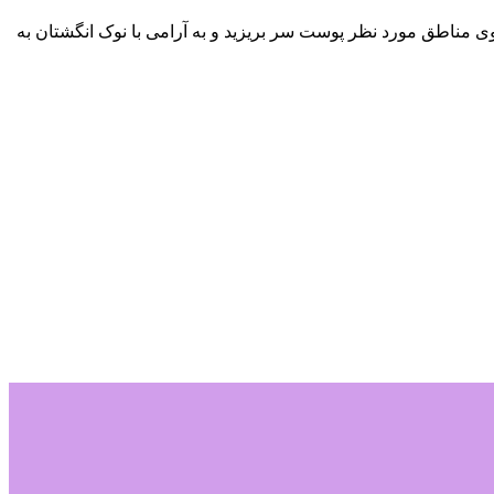
یاهی تقویت مو سینره را قبل از مصرف تکان دهید ۱۰ الی ۱۵ قطره از لوسیون را روی مناطق مورد نظر پوست سر بریزید و به آرامی با نوک انگشتان به