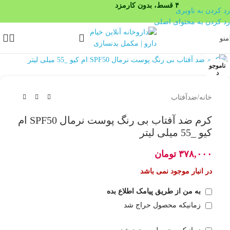
۴ قسط، بدون کارمزد
رد کردن به ناوبری
رد کردن به محتوای اصلی
منو
بزرگنمایی تصویر
ناموجو
د
خانه
/
ضدآفتاب
کرم ضد آفتاب بی رنگ پوست نرمال SPF50 ام
کیو _55 میلی لیتر
۳۷۸,۰۰۰
تومان
در انبار موجود نمی باشد
به من از طریق پیامک اطلاع بده
زمانیکه محصول حراج شد