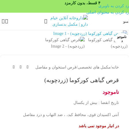
۴ قسط، بدون کارمزد
رد کردن به ناوبری
رد کردن به محتوای اصلی
منو
بزرگنمایی تصویر
ناموجو
د
خانه
/
مکمل های تخصصی
/
قرص استخوان و مفاصل
قرص گیاهی کورکوما (زردچوبه)
ناموجود
تاریخ انقضا : بیش از یکسال
آنتی اکسیدان قوی، محافظ کبد، ، ضد التهاب و درد مفاصل
در انبار موجود نمی باشد