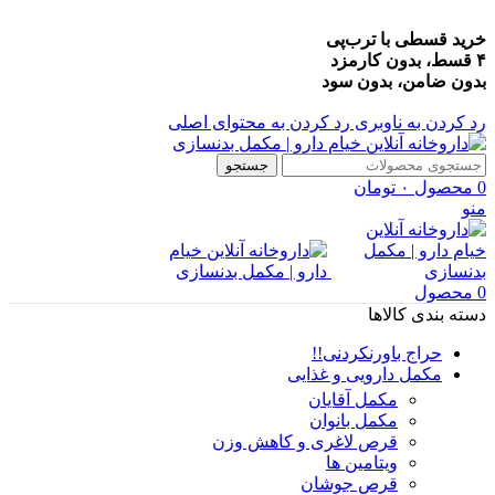
خرید قسطی با ترب‌پی
۴ قسط، بدون کارمزد
بدون ضامن، بدون سود
رد کردن به ناوبری
رد کردن به محتوای اصلی
جستجو
0
محصول
۰
تومان
منو
0
محصول
دسته بندی کالاها
حراج باورنکردنی!!
مکمل دارویی و غذایی
مکمل آقایان
مکمل بانوان
قرص لاغری و کاهش وزن
ویتامین ها
قرص جوشان