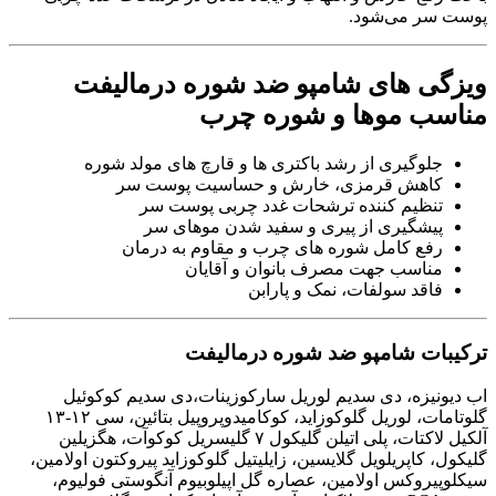
پوست سر می‌شود.
ویزگی های شامپو ضد شوره درمالیفت
مناسب موها و شوره چرب
جلوگیری از رشد باکتری ها و قارچ های مولد شوره
کاهش قرمزی، خارش و حساسیت پوست سر
تنظیم کننده ترشحات غدد چربی پوست سر
پیشگیری از پیری و سفید شدن موهای سر
رفع کامل شوره های چرب و مقاوم به درمان
مناسب جهت مصرف بانوان و آقایان
فاقد سولفات، نمک و پارابن
ترکیبات شامپو ضد شوره درمالیفت
اب دیونیزه، دی سدیم لوریل سارکوزینات،دی سدیم کوکوئیل
گلوتامات، لوریل گلوکوزاید، کوکامیدوپروپیل بتائین، سی ۱۲-۱۳
آلکیل لاکتات، پلی اتیلن گلیکول ۷ گلیسریل کوکوآت، هگزیلین
گلیکول، کاپریلویل گلایسین، زایلیتیل گلوکوزاید پیروکتون اولامین،
سیکلوپیروکس اولامین، عصاره گل اپیلوبیوم آنگوستی فولیوم،