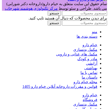
تمام حقوق این سایت متعلق به خیام دارو(داروخانه دکتر شورابی)
می باشد. طراحی و سئو توسط
مرکز تکنولوژی هوشمند شهرجاب
جستجو
برای دیدن محصولات که دنبال آن هستید تایپ کنید.
جستجو
منو
دسته بندی ها
خیام دارو
مکمل بدنسازی
مکمل های غذایی و دارویی
مادر و کودک
آرایشی
بهداشتی
تماس با ما
داستان ما
مجله خیام دارو
قوانین و مقررات داروخانه آنلاین خیام دارو 1405
خیام دارو
فروشگاه
مکمل بدنسازی
حساب کاربری من