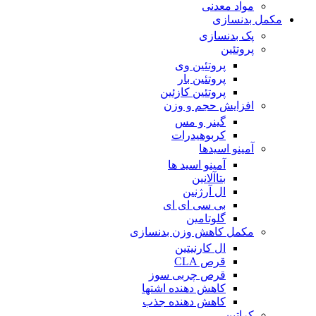
مواد معدنی
مکمل بدنسازی
پک بدنسازی
پروتئین
پروتئین وی
پروتئین بار
پروتئین کازئین
افزایش حجم و وزن
گینر و مس
کربوهیدرات
آمینو اسیدها
آمینو اسید ها
بتاآلانین
ال آرژنین
بی سی ای ای
گلوتامین
مکمل کاهش وزن بدنسازی
ال کارنیتین
قرص CLA
قرص چربی سوز
کاهش دهنده اشتها
کاهش دهنده جذب
کراتین