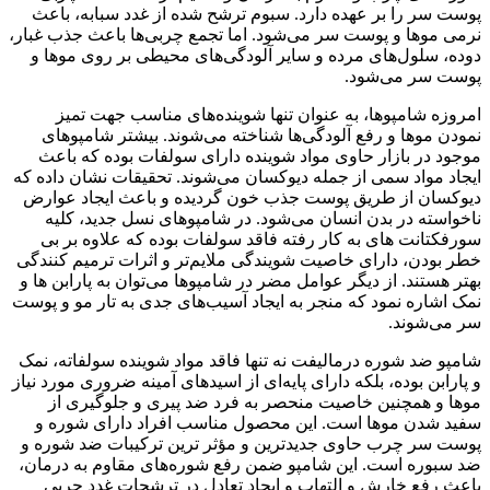
پوست سر را بر عهده دارد. سبوم ترشح شده از غدد سبابه، باعث
نرمی موها و پوست سر می‌شود. اما تجمع چربی‌ها باعث جذب غبار،
دوده، سلول‌های مرده و سایر آلودگی‌های محیطی بر روی موها و
پوست سر می‌شود.
امروزه شامپوها، به عنوان تنها شوینده‌های مناسب جهت تمیز
نمودن موها و رفع آلودگی‌ها شناخته می‌شوند. بیشتر شامپوهای
موجود در بازار حاوی مواد شوینده دارای سولفات بوده که باعث
ایجاد مواد سمی از جمله دیوکسان می‌شوند. تحقیقات نشان داده که
دیوکسان از طریق پوست جذب خون گردیده و باعث ایجاد عوارض
ناخواسته در بدن انسان می‌شود. در شامپوهای نسل جدید، کلیه
سورفکتانت های به کار رفته فاقد سولفات بوده که علاوه بر بی
خطر بودن، دارای خاصیت شویندگی ملایم‌تر و اثرات ترمیم کنندگی
بهتر هستند. از دیگر عوامل مضر در شامپوها می‌توان به پارابن ها و
نمک اشاره نمود که منجر به ایجاد آسیب‌های جدی به تار مو و پوست
سر می‌شوند.
شامپو ضد شوره درمالیفت نه تنها فاقد مواد شوینده سولفاته، نمک
و پارابن بوده، بلکه دارای پایه‌ای از اسیدهای آمینه ضروری مورد نیاز
موها و همچنین خاصیت منحصر به فرد ضد پیری و جلوگیری از
سفید شدن موها است. این محصول مناسب افراد دارای شوره و
پوست سر چرب حاوی جدیدترین و مؤثر ترین ترکیبات ضد شوره و
ضد سبوره است. این شامپو ضمن رفع شوره‌های مقاوم به درمان،
باعث رفع خارش و التهاب و ایجاد تعادل در ترشحات غدد چربی