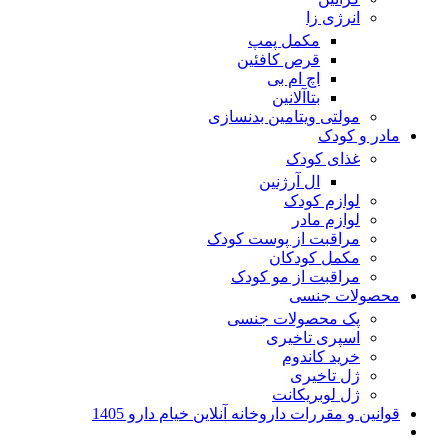
انرژی زا
مکمل پمپ
قرص کافئین
اچ ام بی
بتاآلانین
مولتی ویتامین بدنسازی
مادر و کودک
غذای کودک
ال آرژنین
لوازم کودک
لوازم مادر
مراقبت از پوست کودک
مکمل کودکان
مراقبت از مو کودک
محصولات جنسی
پک محصولات جنسی
اسپری تاخیری
خرید کاندوم
ژل تاخیری
ژل لوبریکانت
قوانین و مقررات داروخانه آنلاین خیام دارو 1405