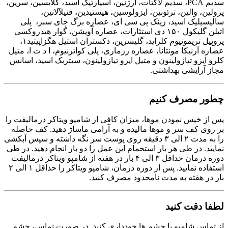
سدیم PCA، سدیم لاکتات، آرژنین، آسپارتیک اسید، گلایسین، سرین،
پرولین، والین، ترئونین، ایزولوسین، هیستیدین، فنیلآلانین،
سالیسیلیک اسید، زینک پی سی ای، عصاره برگ چای سبز، پلی
اتیلن گلیکول ۱۵۰ دی استئارات، عصاره آویشن، گوار هیدروکسی
پروپیل تریمونیوم کلراید، گلیسرین، دکستران استیل هگزاپیتید۱،
عصاره آرنیکا مونتانا، عصاره رزماری، پلی کواترنیوم، ا د ت ا، متیل
کلرو ایزو تیازولینون و متیل ایزو تیازولینون، سیتریک اسید، اسانس
مجاز آرایشی بهداشتی.
چطور مصرف کنیم
پس از خیس نمودن موها، میزان کافی از شامپو ویتاکر درمالیفت را
بر روی کف سر و موها مالیده و به آرامی ماساژ دهید. کف حاصله
را به مدت ۲ الی ۳ دقیقه روی پوست سر نگه داشته و سپس آبکشی
نمایید. در طی هر بار استحمام این عمل را دو بار انجام دهید. در طی
دوره درمان حداقل ۳ الی ۴ بار در هفته از شامپو ویتاکر درمالیفت
استفاده نمایید. پس از دوره درمان، شامپو ویتاکر را حداقل ۱ الی ۲
بار در هفته به مدت نامحدود مصرف کنید.
لطفا دقت کنید
از تماس شامپو با چشم ها خودداری کنید. در صورت تماس، چشم