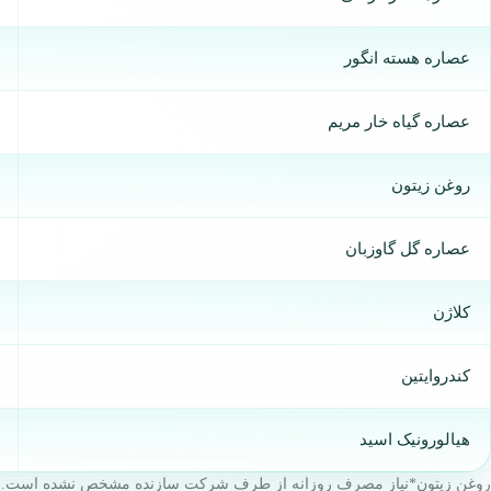
عصاره هسته انگور
عصاره گیاه خار مریم
روغن زیتون
عصاره گل گاوزبان
کلاژن
کندروایتین
هیالورونیک اسید
روغن زیتون*نیاز مصرف روزانه از طرف شرکت سازنده مشخص نشده است.