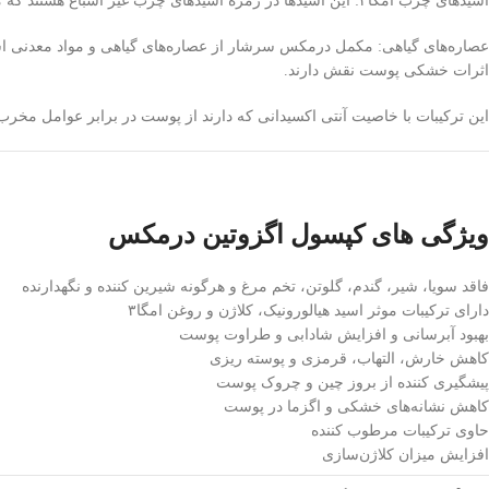
اسیدهای چرب امگا۳: این اسیدها در زمره اسیدهای چرب غیر اشباع هستند که موجب کاهش التهاب و خارش شده و از پوسته پوسته شدن آن نیز جلوگیری می‌کند. بعلاوه این اسیدها در نرمی و رفع زبری پوست اثرگذار هستند.
عصاره‌های گیاهی: مکمل درمکس سرشار از عصاره‌های گیاهی و مواد معدنی اس
اثرات خشکی پوست نقش دارند.
این ترکیبات با خاصیت آنتی اکسیدانی که دارند از پوست در برابر عوامل مخرب 
ویژگی های کپسول اگزوتین درمکس
فاقد سویا، شیر، گندم، گلوتن، تخم مرغ و هرگونه شیرین کننده و نگهدارنده
دارای ترکیبات موثر اسید هیالورونیک، کلاژن و روغن امگا۳
بهبود آبرسانی و افزایش شادابی و طراوت پوست
کاهش خارش، التهاب، قرمزی و پوسته ریزی
پیشگیری کننده از بروز چین و چروک پوست
کاهش نشانه‌های خشکی و اگزما در پوست
حاوی ترکیبات مرطوب کننده
افزایش میزان کلاژن‌سازی