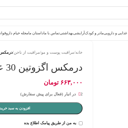
ذایی و دارویی
مادر و کودک
آرایشی
بهداشتی
تماس با ما
داستان ما
مجله خیام دارو
قوانی
خانه
/
مراقبت پوست و مو
/
مراقبت از ناخن
/
درمکس اگزو
درمکس اگزوتین 30 عددی
۶۶۳,۰۰۰
تومان
2 در انبار (فعال برای پیش سفارش)
افزودن به سبد خرید
به من از طریق پیامک اطلاع بده