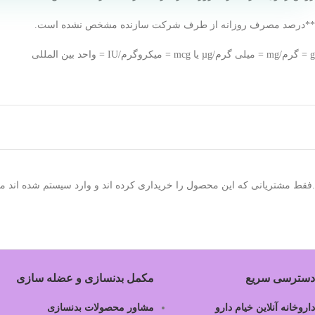
**درصد مصرف روزانه از طرف شرکت سازنده مشخص نشده است.
g = گرم/mg = میلی گرم/µg یا mcg = میکروگرم/IU = واحد بین المللی
.فقط مشتریانی که این محصول را خریداری کرده اند و وارد سیستم شده اند میت
دسترسی سریع
مکمل بدنسازی و عضله سازی
داروخانه آنلاین خیام دارو
مشاور محصولات بدنسازی