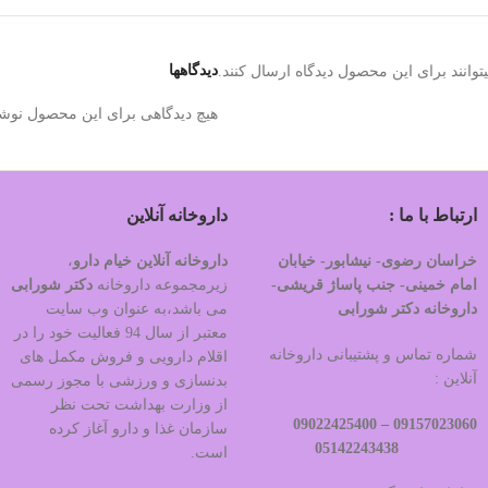
دیدگاهها
وانند برای این محصول دیدگاه ارسال کنند.
هیچ دیدگاهی برای این محصول نوش
ارتباط با ما :
داروخانه آنلاین
خراسان رضوی- نیشابور- خیابان
داروخانه آنلاین خیام دارو
،
امام خمینی- جنب پاساژ قریشی-
زیرمجموعه داروخانه
دکتر
شورابی
داروخانه دکتر شورابی
می باشد،به عنوان وب سایت
معتبر از سال 94 فعالیت خود را در
شماره تماس و پشتیبانی داروخانه
اقلام دارویی و فروش مکمل های
آنلاین :
بدنسازی و ورزشی با مجوز رسمی
از وزارت بهداشت تحت نظر
09022425400
09157023060 –
سازمان غذا و دارو آغاز کرده
05142243438
است.