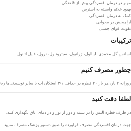
موثر در درمان افسردگی پیش از قاعدگی
بهبود علائم وابسته به استرس
کمک به درمان افسردگی
آرامبخش در بیخوابی
تقویت قوای جنسی
ترکیبات
اسانس گل محمدی، لینالول، ژرانیول، سیترونلول، نرول، فنیل اتانول
چطور مصرف کنیم
روزانه ۲ بار، هر بار ۲۰ قطره در حداقل ۳/۱ استکان آب یا سایر نوشیدنی‌ها ریخته و میل شود.
لطفا دقت کنید
در ظرف قطره الیس را در بسته و دور از نور و در دمای اتاق نگهداری کنید.
جهت درمان افسردگی مصرف فراورده را طبق دستور پزشک مصرف نمایید.