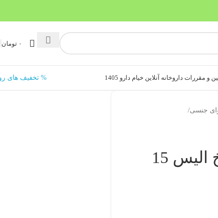
۰
تومان
ن و مقررات داروخانه آنلاین خیام دارو 1405
% تخفیف های رو
ای جنسی
/
قطره گیاهی گل سرخ الیس 15