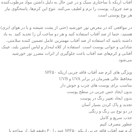
آفتاب اریکه با ساختاری سبک و در عین حال به دلیل داشتن مواد مرطوب‌کننده
و ضد چروک، پوست را نرم و لطیف می‌کنند. تنوع این کرم‌ها، پاسخگوی نیاز
هر نوع پوستی است.
در مواقعی که در معرض نور خورشید (حتی از پشت شیشه و یا در هوای ابری)
هستید، حتما از ضد آفتاب استفاده کنید و هر دو ساعت آن را تجدید کنید. به یاد
داشته باشید که استفاده از ضد آفتاب مهمترین عامل تضمین کننده سلامتی،
شادابی و جوانی پوست است. استفاده از کلاه لبه‌دار و لباس آستین بلند، عینک
آفتابی و کرم‌های ضد آفتاب باعث جلوگیری از اثرات مضرر نور خورشید
می‌شود.
ویژگی های کرم ضد آفتاب فاقد چربی اریکه SPF۵۰
محافظ عالی همزمان در برابر UVA و UVB
مناسب برای پوست های چرب و جوش دار
بدون ایجاد حس چربی در سطح پوست
بدون ایجاد تغییر رنگ در پوست
تجدید و پاک کردن بسیار آسان
در دو نوع بی رنگ و رنگی
جذب سریع و کامل
چطور مصرف کنیم
کرم ضد آفتاب فاقد چربی اریکه SPF۵۰ خود را ۳۰ دقیقه قبل از مواجه با