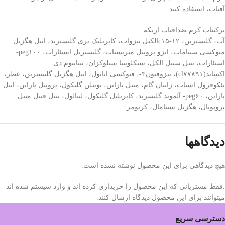
آفتاب، استفاده کنید.
ترکیبات کرم ضدافتاب اریکه
آب، گلیسیرین، c۱۵-۱۲الکیل بنزوات، کاپریلیک تری گلیسیرید، اتیل هگزیل
متوکسی سینامات، ایزو پروپیل میریستات، گلیسیریل استئارات، peg۱۰۰-
استئارات، بتیل ستیل الکل، سیکلوپنتا سیلوکزان، تیتانیوم دی
اکساید(cl۷۷۸۹۱)، بنزوفنون۳-، فنوکسی اتانول، اتیل هگزیل گلیسیرین، عطر،
تئکوفرول استات، زانتان گام، متیل پارابن، بوتیلن گلیکول، پروپیل پارابن، اتیل
پارابن، peg۶۰- آلموند گلیسرید، کاپریلیل گلیکول، لینالول، بتیل فنیل متیل
پروپونال، هگزیل سینامال، کربومر
دیدگاهها
هیچ دیدگاهی برای این محصول نوشته نشده است.
.فقط مشتریانی که این محصول را خریداری کرده اند و وارد سیستم شده اند
میتوانند برای این محصول دیدگاه ارسال کنند.
دسترسی سریع