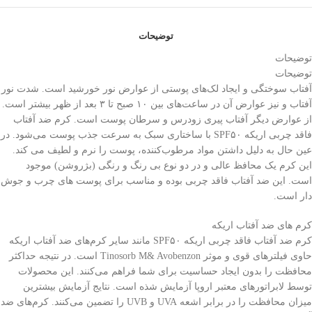
توضیحات
توضیحات
توضیحات
آفتاب سوختگی و ایجاد لک‌های پوستی از عوارض نور خورشید است. شدت نور
آفتاب و نیز عوارض آن در ساعت‌های بین ۱۰ صبح تا ۳ بعد از ظهر بیشتر است.
از عوارض دیگر آفتاب پیری زودرس و سرطان پوست است. کرم ضد آفتاب
فاقد چربی اریکه SPF۵۰ با ساختاری سبک به سرعت جذب پوست می‌شود. در
عین حال به دلیل داشتن مواد مرطوب‌کننده، پوست را نرم و لطیف می کند.
این کرم یک محافظ عالی و در دو نوع بی رنگ و رنگی (بژروشن) موجود
است. این ضد آفتاب فاقد چربی بوده و مناسب برای پوست های چرب و جوش
دار است.
کرم های ضد آفتاب اریکه
کرم ضد آفتاب فاقد چربی اریکه SPF۵۰ مانند سایر کرم‌های ضد آفتاب اریکه
حاوی فیلترهای قوی و موثر Tinosorb M& Avobenzon است. در نتیجه حداکثر
محافظت را بدون ایجاد حساسیت برای شما فراهم می‌کنند. این محصولات
توسط لابراتورهای معتبر اروپا آزمایش شذه است. نتایج آزمایش بیشترین
میزان محافظت را در برابر اشعه UVA و UVB را تضمین می‌کنند. کرم‌های ضد