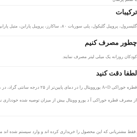
ترکیبات
گلیسرول، پروپیل گلیکول، پلی سوربات ۸۰، ساکارز، پروپیل پارابن، متیل پارابن اسانس پرتقال، ویتامین A (رتینیل پالمیتات)، دی سدیم EDTA، بوتیل هیدروکسی تولوئن و ویتامین D (کوله کلیسفرول)
چطور مصرف کنیم
کودکان روزانه یک میلی لیتر مصرف نمایند.
لطفا دقت کنید
قطره خوراکی A+D یوروویتال را در دمای پایین‌تر از ۲۵ درجه سانتی گراد، در محیط خشک و دور از دسترس کودکان نگهداری کنید.
از مصرف قطره خوراکی آ د یورو وویتال بیش از میزان توصیه شده خودداری نما
.فقط مشتریانی که این محصول را خریداری کرده اند و وارد سیستم شده اند میت