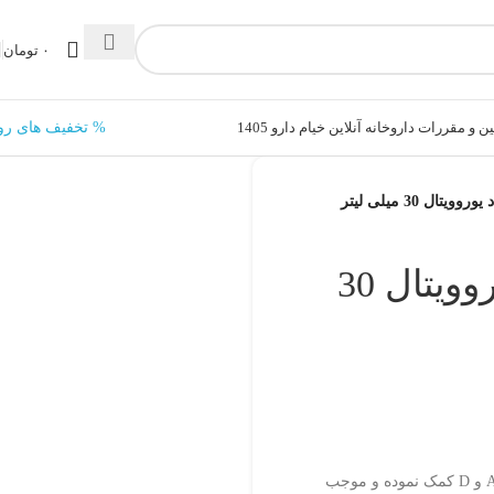
۰
تومان
ن و مقررات داروخانه آنلاین خیام دارو 1405
% تخفیف های رو
ال 30 میلی لیتر
قطره خوراکی آ+د یوروویتال 30
قطره خوراکی آ+د یوروویتال به تامین ویتامین‌های A و D کمک نموده و موجب