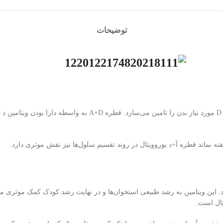
توضیحات
قطره خوراکی آ+د یوروویتال روزانه ۱۵۰۰ واحد ویتامین A و ۶۰۰ وا
ته نماند قطره آ+د یوروویتال در روند تقسیم سلول‌ها نیز نقش موثری دارد.
رد. این ویتامین به رشد طبیعی استخوان‌ها و در نهایت رشد کودک کمک موثر
تال است.