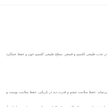
حد ویتامین D مورد نیاز بدن را تامین می‌سازد. قطره A+D به واسطه دارا بودن ویتامین د در جذب طبیعی کلسیم و فسفر، سطح طبیعی کلسیم خون و حفظ عملکرد
ی می‌نماید. حفظ سلامت چشم و قدرت دید در تاریکی، حفظ سلامت پوست و