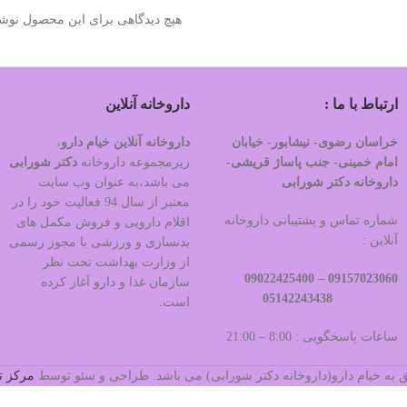
هیچ دیدگاهی برای این محصول نوش
ارتباط با ما :
داروخانه آنلاین
خراسان رضوی- نیشابور- خیابان
داروخانه آنلاین خیام دارو
،
امام خمینی- جنب پاساژ قریشی-
زیرمجموعه داروخانه
دکتر
شورابی
داروخانه دکتر شورابی
می باشد،به عنوان وب سایت
معتبر از سال 94 فعالیت خود را در
شماره تماس و پشتیبانی داروخانه
اقلام دارویی و فروش مکمل های
آنلاین :
بدنسازی و ورزشی با مجوز رسمی
از وزارت بهداشت تحت نظر
09022425400
09157023060 –
سازمان غذا و دارو آغاز کرده
05142243438
است.
ساعات پاسخگویی : 8:00 – 21:00
 به خیام دارو(داروخانه دکتر شورابی) می باشد. طراحی و سئو توسط
مرکز ت