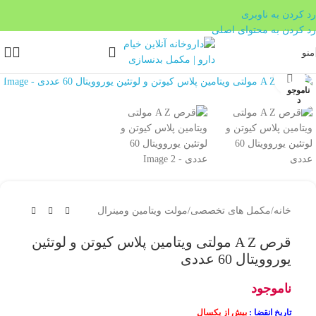
بدون ضامن، بدون سود
رد کردن به ناوبری
رد کردن به محتوای اصلی
منو
بزرگنمایی تصویر
ناموجو
د
خانه
/
مکمل های تخصصی
/
مولت ویتامین ومینرال
قرص A Z مولتی ویتامین پلاس کیوتن و لوتئین
یوروویتال 60 عددی
ناموجود
تاریخ انقضا :
بیش از یکسال