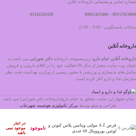
شماره تماس و پشتیبانی داروخانه آنلاین :
09022425400 05142243438
09157023060 –
ساعات پاسخگویی : 8:00 – 21:00
داروخانه آنلاین
داروخانه آنلاین خیام دارو
، زیرمجموعه داروخانه
دکتر
شورابی
می باشد،به
عنوان وب سایت معتبر از سال 94 فعالیت خود را در اقلام دارویی و فروش
مکمل های بدنسازی و ورزشی با مجوز رسمی از وزارت بهداشت تحت نظر
سازمان غذا و دارو آغاز کرده است.
تمام حقوق این سایت متعلق به خیام دارو(داروخانه دکتر شورابی) می باشد.
طراحی و سئو توسط
مرکز تکنولوژی هوشمند شهرجاب
در انبار
قرص A Z مولتی ویتامین پلاس کیوتن و
ناموجود
موجود نمی
لوتئین یوروویتال 60 عددی
باشد