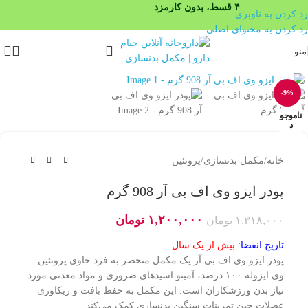
۴ قسط، بدون کارمزد
رد کردن به ناوبری
رد کردن به محتوای اصلی
منو
بزرگنمایی تصویر
-9%
ناموجو
د
خانه
/
مکمل بدنسازی
/
پروتئین
پودر ایزو وی اف بی آر 908 گرم
۱,۲۰۰,۰۰۰
تومان
۱,۳۱۸,۰۰۰
تومان
تاریخ انقضا:
بیش از یک سال
پودر ایزو وی اف بی آر یک مکمل منحصر به فرد حاوی پروتئین
وی ایزوله ۱۰۰ درصد، آمینو اسیدهای ضروری و مواد معدنی مورد
نیاز بدن ورزشکاران است. این مکمل به حفظ بافت و ریکاوری
عضلات حین تمرینات سنگین بدنسازی کمک می‌کند.