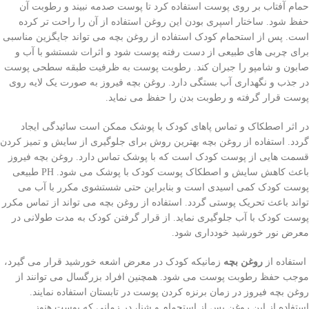
حمام آفتاب بر روی پوست استفاده کرد تا پوست صدمه نبیند و رطوبت آن
حفظ شود. ساختار اسپری بودن این روغن استفاده از آن را راحت تر کرده
است. پس از استحمام کودک استفاده از روغن بچه می تواند جایگزین مناسبی
برای چربی های طبیعی از دست رفته پوست شود و اثرات شستشو با آب و
صابون و شامپو را جبران کند. رطوبت پوست به ظرفیت طبقه سطحی پوست
در جذب و نگهداری آب بستگی دارد. روغن بچه فیروز به صورت یک لایه روی
پوست قرار گرفته و رطوبت بدن را حفظ می نماید.
در اثر اصطکاک و تماس پاهای کودک با پوشک ممکن است سائیدگی ایجاد
گردد. استفاده از روغن بچه بهترین روش برای جلوگیری از سایش و تمیز کردن
قسمت هایی از پوست کودک است که با پوشک تماس دارد. روغن بچه فیروز
باعث کاهش سایش و اصطکاک پوست کودک با پوشک می شود. PH طبیعی
پوست کودک کمی اسیدی است و بنابراین حتی شستشوی مکرر با آب می
تواند باعث تحریک پوستی گردد. استفاده از روغن بچه می تواند از تماس مکرر
پوست کودک با آب جلوگیری نماید. از قرار گرفتن کودک به مدت طولانی در
معرض نور خورشید خودداری شود.
استفاده از
روغن بچه
زمانیکه کودک در معرض اشعه خورشید قرار می گیرد،
موجب حفظ رطوبت پوست می شود. همچنین افراد بزرگسال می توانند از
روغن بچه فیروز در زمان برنزه کردن پوست در تابستان استفاده نمایند.
استفاده از این روغن پس از استحمام و شنا، در زمانی که پوست هنوز