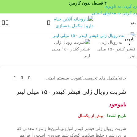
۴ قسط، بدون کارمزد
رد کردن به ناوبری
رد کردن به محتوای اصلی
منو
بزرگنمایی تصویر
ناموجو
د
خانه
/
مکمل های تخصصی
/
تقویت سیستم ایمنی
شربت رویال ژلی فیشر کیندر ۱۵۰ میلی لیتر
ناموجود
تاریخ انقضا :
بیش از یکسال
شربت رویال ژلی فیشر کیندر انواع ویتامین‌ها و مواد معدنی که
برای رشد و حفظ سلامت کودک شما ضروری است را فراهم