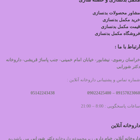
مشاور محصولات بدنسازی
خرید مکمل بدنسازی
قیمت مکمل بدنسازی
فروشگاه مکمل بدنسازی
ارتباط با ما :
خراسان رضوی- نیشابور- خیابان امام خمینی- جنب پاساژ قریشی- داروخانه
دکتر شورابی
شماره تماس و پشتیبانی داروخانه آنلاین :
09022425400 05142243438
09157023060 –
ساعات پاسخگویی : 8:00 – 21:00
داروخانه آنلاین
داروخانه آنلاین خیام دارو
، زیرمجموعه داروخانه
دکتر
شورابی
می باشد،به