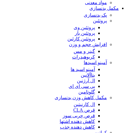
مواد معدنی
مکمل بدنسازی
پک بدنسازی
پروتئین
پروتئین وی
پروتئین بار
پروتئین کازئین
افزایش حجم و وزن
گینر و مس
کربوهیدرات
آمینو اسیدها
آمینو اسید ها
بتاآلانین
ال آرژنین
بی سی ای ای
گلوتامین
مکمل کاهش وزن بدنسازی
ال کارنیتین
قرص CLA
قرص چربی سوز
کاهش دهنده اشتها
کاهش دهنده جذب
کراتین