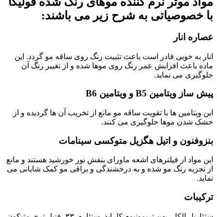
مواد موثر نرم کننده موهای رنگ شده فولیکا
با خصوصیاتی به شرح زیر می باشند:
عصاره انار
انار به خوبی قادر است باعث تثبیت رنگ روی ساقه مو گردد. این
ماده باعث افزایش عمر رنگ روی موها شده و از تغییر رنگ آن
جلوگیری می نماید.
پیش ساز ویتامین B5 و ویتامین B6
این ویتامین ها با تقویت ساقه مو مانع از تخریب آن ها گردیده و از
خشک شدن موها جلوگیری می کنند.
بنزوفنون و اتیل هگزیل متوکسی سینامات
این مواد از فیلترهای اشعه ماورای بنفش نور خورشید هستند و مانع
از تجزیه رنگ مو شده و به درخشندگی و براقی مو کمک شایانی می
نماید.
ترکیبات
ستئاریل الکل، بهن تریمونیوم کلراید، ستئاره -۳۳، فنیل تری متیکون،