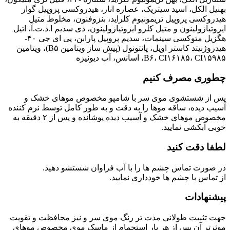
بهنیل الکل، اسید سیتریک، عصاره انار، هیدروکسی پروپیل گوار
هیدروکسی پروپیل تریمونیوم کلراید، بنزوفنون، مخلوط متیل
ایزوتیازولینون و متیل کلرو ایزوتیازولینون، دی سدیم ا.د.ت.آ، اتیل
هگزیل متوکسی سینمات، سدیم پروپیل پارابن، پی ای جی ۴۰-
هیدروژنیتد کاستر اویل، پانتونول (پیش ساز ویتامین B۵)، ویتامین
B۶، CI۱۶۱۸۵، CI۱۵۹۸۵، اسانس، آب دیونیزه
چطوری مصرف کنیم
پس از شستشوی موی سر با شامپو مخصوص موهای خشک و
آسیب دیده، ساقه موها را به دقت و به طور کامل توسط نرم کننده
مخصوص موهای خشک و آسیب دیده پوشانده و پس از ۲ دقیقه به
خوبی آبکشی نمایید.
لطفا دقت کنید
در صورت تماس چشم ها را با آب فراوان شستشو دهید.
از تماس با چشم ها خودداری نمایید.
پیشنهادات
جهت تثبیت طولانی مدت تر رنگ موی سر و نیز محافظت و تقویت
موثرتر آن پس از هر بار استحمام از ماسک موی مخصوص موهای