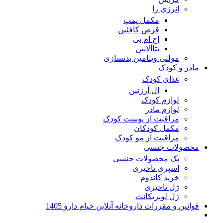
انرژی زا
مکمل پمپ
قرص کافئین
اچ ام بی
بتاآلانین
مولتی ویتامین بدنسازی
مادر و کودک
غذای کودک
ال آرژنین
لوازم کودک
لوازم مادر
مراقبت از پوست کودک
مکمل کودکان
مراقبت از مو کودک
محصولات جنسی
پک محصولات جنسی
اسپری تاخیری
خرید کاندوم
ژل تاخیری
ژل لوبریکانت
قوانین و مقررات داروخانه آنلاین خیام دارو 1405