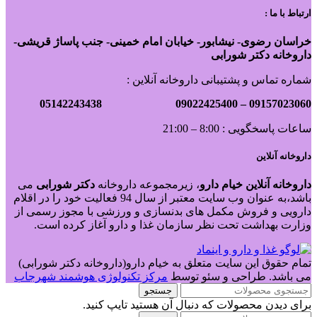
ارتباط با ما :
خراسان رضوی- نیشابور- خیابان امام خمینی- جنب پاساژ قریشی-
داروخانه دکتر شورابی
شماره تماس و پشتیبانی داروخانه آنلاین :
09022425400 05142243438
09157023060 –
ساعات پاسخگویی : 8:00 – 21:00
داروخانه آنلاین
داروخانه آنلاین خیام دارو
، زیرمجموعه داروخانه
دکتر
شورابی
می
باشد،به عنوان وب سایت معتبر از سال 94 فعالیت خود را در اقلام
دارویی و فروش مکمل های بدنسازی و ورزشی با مجوز رسمی از
وزارت بهداشت تحت نظر سازمان غذا و دارو آغاز کرده است.
تمام حقوق این سایت متعلق به خیام دارو(داروخانه دکتر شورابی)
می باشد. طراحی و سئو توسط
مرکز تکنولوژی هوشمند شهرجاب
جستجو
برای دیدن محصولات که دنبال آن هستید تایپ کنید.