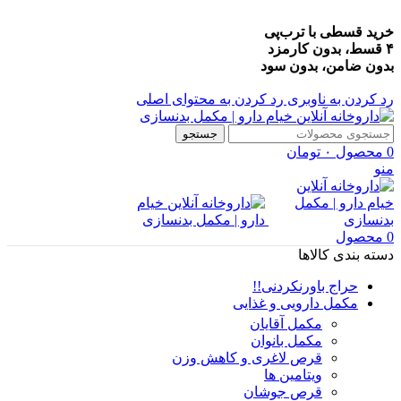
خرید قسطی با ترب‌پی
۴ قسط، بدون کارمزد
بدون ضامن، بدون سود
رد کردن به ناوبری
رد کردن به محتوای اصلی
جستجو
0
محصول
۰
تومان
منو
0
محصول
دسته بندی کالاها
حراج باورنکردنی!!
مکمل دارویی و غذایی
مکمل آقایان
مکمل بانوان
قرص لاغری و کاهش وزن
ویتامین ها
قرص جوشان