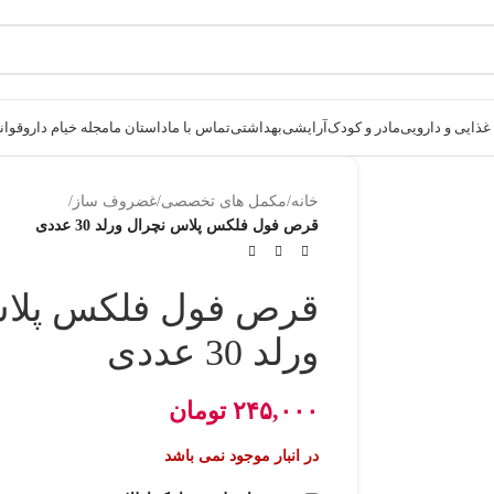
ذایی و دارویی
مادر و کودک
آرایشی
بهداشتی
تماس با ما
داستان ما
مجله خیام دارو
قوانی
خانه
/
مکمل های تخصصی
/
غضروف ساز
/
قرص فول فلکس پلاس نچرال ورلد 30 عددی
قرص فول فلکس پلا
ورلد 30 عددی
۲۴۵,۰۰۰
تومان
در انبار موجود نمی باشد