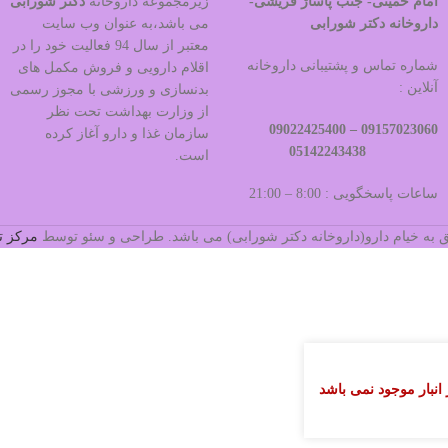
امام خمینی- جنب پاساژ قریشی-
زیرمجموعه داروخانه
دکتر
شورابی
داروخانه دکتر شورابی
می باشد،به عنوان وب سایت
معتبر از سال 94 فعالیت خود را در
شماره تماس و پشتیبانی داروخانه
اقلام دارویی و فروش مکمل های
آنلاین :
بدنسازی و ورزشی با مجوز رسمی
از وزارت بهداشت تحت نظر
09022425400
09157023060 –
سازمان غذا و دارو آغاز کرده
05142243438
است.
ساعات پاسخگویی : 8:00 – 21:00
 به خیام دارو(داروخانه دکتر شورابی) می باشد. طراحی و سئو توسط
مرکز ت
 انبار موجود نمی باشد