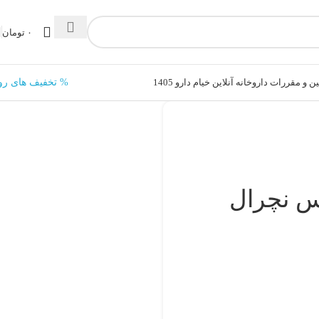
۰
تومان
ن و مقررات داروخانه آنلاین خیام دارو 1405
% تخفیف های رو
س نچرال