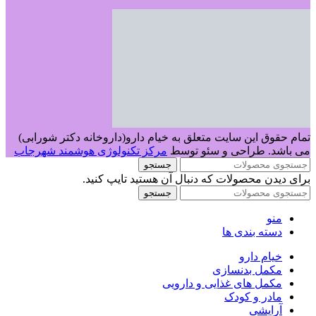
تمام حقوق این سایت متعلق به خیام دارو(داروخانه دکتر شورابی)
می باشد. طراحی و سئو توسط
مرکز تکنولوژی هوشمند شهرجاب
جستجو
برای دیدن محصولات که دنبال آن هستید تایپ کنید.
جستجو
منو
دسته بندی ها
خیام دارو
مکمل بدنسازی
مکمل های غذایی و دارویی
مادر و کودک
آرایشی
بهداشتی
تماس با ما
داستان ما
مجله خیام دارو
قوانین و مقررات داروخانه آنلاین خیام دارو 1405
خیام دارو
فروشگاه