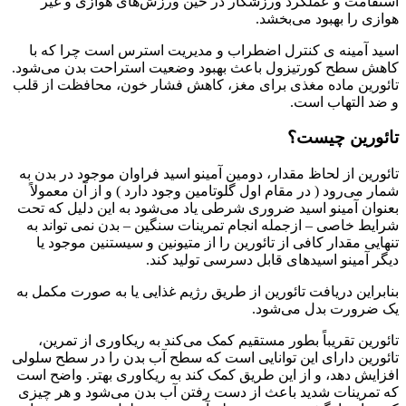
استقامت و عملکرد ورزشکار در حین ورزش‌های هوازی و غیر
هوازی را بهبود می‌بخشد.
اسید آمینه ی کنترل اضطراب و مدیریت استرس است چرا که با
کاهش سطح کورتیزول باعث بهبود وضعیت استراحت بدن می‌شود.
تائورین ماده مغذی برای مغز، کاهش فشار خون، محافظت از قلب
و ضد التهاب است.
تائورین چیست؟
تائورین از لحاظ مقدار، دومین آمینو اسید فراوان موجود در بدن به
شمار می‌رود ( در مقام اول گلوتامین وجود دارد ) و از آن معمولاً
بعنوان آمینو اسید ضروری شرطی یاد می‌شود به این دلیل که تحت
شرایط خاصی – ازجمله انجام تمرینات سنگین – بدن نمی تواند به
تنهایی مقدار کافی از تائورین را از متیونین و سیستنین موجود یا
دیگر آمینو اسید‌های قابل دسرسی تولید کند‌.
بنابراین دریافت تائورین از طریق رژیم غذایی یا به صورت مکمل به
یک ضرورت بدل می‌شود.
تائورین تقریباً بطور مستقیم کمک می‌کند به ریکاوری از تمرین،
تائورین دارای این توانایی است که سطح آب بدن را در سطح سلولی
افزایش دهد، و از این طریق کمک کند به ریکاوری بهتر‌. واضح است
که تمرینات شدید باعث از دست رفتن آب بدن می‌شود و هر چیزی