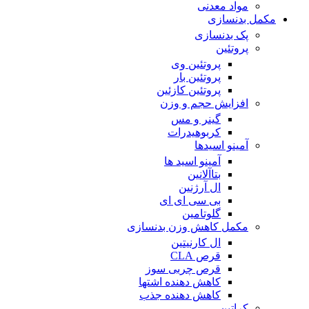
مواد معدنی
مکمل بدنسازی
پک بدنسازی
پروتئین
پروتئین وی
پروتئین بار
پروتئین کازئین
افزایش حجم و وزن
گینر و مس
کربوهیدرات
آمینو اسیدها
آمینو اسید ها
بتاآلانین
ال آرژنین
بی سی ای ای
گلوتامین
مکمل کاهش وزن بدنسازی
ال کارنیتین
قرص CLA
قرص چربی سوز
کاهش دهنده اشتها
کاهش دهنده جذب
کراتین