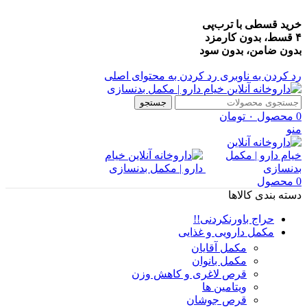
خرید قسطی با ترب‌پی
۴ قسط، بدون کارمزد
بدون ضامن، بدون سود
رد کردن به ناوبری
رد کردن به محتوای اصلی
جستجو
0
محصول
۰
تومان
منو
0
محصول
دسته بندی کالاها
حراج باورنکردنی!!
مکمل دارویی و غذایی
مکمل آقایان
مکمل بانوان
قرص لاغری و کاهش وزن
ویتامین ها
قرص جوشان