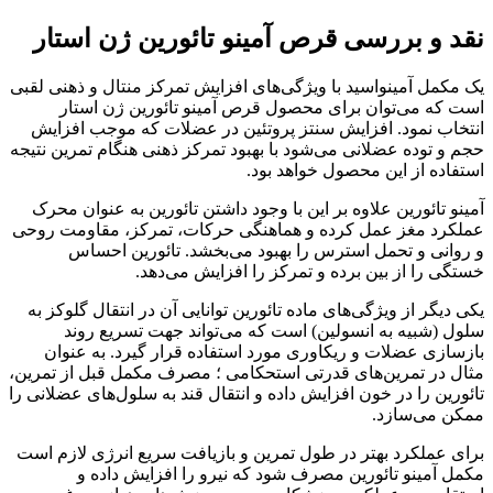
نقد و بررسی قرص آمینو تائورین ژن استار
یک مکمل آمینواسید با ویژگی‌های افزایش تمرکز منتال و ذهنی لقبی
است که می‌توان برای محصول قرص آمینو تائورین ژن استار
انتخاب نمود‌. افزایش سنتز پروتئین در عضلات که موجب افزایش
حجم و توده عضلانی می‌شود با بهبود تمرکز ذهنی هنگام تمرین نتیجه
استفاده از این محصول خواهد بود‌.
آمینو تائورین علاوه بر این با وجود داشتن تائورین به عنوان محرک
عملکرد مغز عمل کرده و هماهنگی حرکات، تمرکز، مقاومت روحی
و روانی و تحمل استرس را بهبود می‌بخشد‌. تائورین احساس
خستگی را از بین برده و تمرکز را افزایش می‌دهد‌.
یکی دیگر از ویژگی‌های ماده تائورین توانایی آن در انتقال گلوکز به
سلول (شبیه به انسولین) است که می‌تواند جهت تسریع روند
بازسازی عضلات و ریکاوری مورد استفاده قرار گیرد‌. به عنوان
مثال در تمرین‌های قدرتی استحکامی ؛ مصرف مکمل قبل از تمرین،
تائورین را در خون افزایش داده و انتقال قند به سلول‌های عضلانی را
ممکن می‌سازد.
برای عملکرد بهتر در طول تمرین و بازیافت سریع انرژی لازم است
مکمل آمینو تائورین مصرف شود که نیرو را افزایش داده و