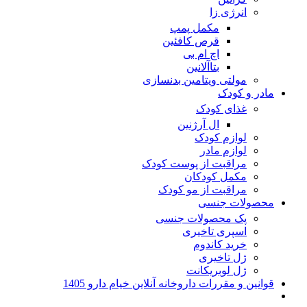
انرژی زا
مکمل پمپ
قرص کافئین
اچ ام بی
بتاآلانین
مولتی ویتامین بدنسازی
مادر و کودک
غذای کودک
ال آرژنین
لوازم کودک
لوازم مادر
مراقبت از پوست کودک
مکمل کودکان
مراقبت از مو کودک
محصولات جنسی
پک محصولات جنسی
اسپری تاخیری
خرید کاندوم
ژل تاخیری
ژل لوبریکانت
قوانین و مقررات داروخانه آنلاین خیام دارو 1405