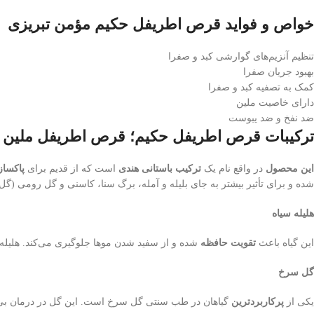
خواص و فواید قرص اطریفل حکیم مؤمن تبریزی
تنظیم آنزیم‌های گوارشی کبد و صفرا
بهبود جریان صفرا
کمک به تصفیه کبد و صفرا
دارای خاصیت ملین
ضد نفخ و ضد یبوست
ترکیبات قرص اطریفل حکیم؛ قرص اطریفل ملین 
این محصول
در واقع نام یک
ترکیب باستانی هندی
است که از قدیم برای
پاکساز
شده و برای تأثیر بیشتر به جای بلیله و آمله، برگ سنا، کاسنی و گل رومی (گل س
هلیله سیاه
این گیاه باعث
تقویت حافظه
شده و از سفید شدن موها جلوگیری می‌کند. هلیله 
گل سرخ
یکی از
پرکاربردترین
گیاهان در طب سنتی گل سرخ است. این گل در درمان بی 