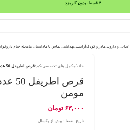
۴ قسط، بدون کارمزد
ذایی و دارویی
مادر و کودک
آرایشی
بهداشتی
تماس با ما
داستان ما
مجله خیام دارو
قوانی
خانه
/
مکمل های تخصصی
/
کبد
/
قرص اطریفل 50 عددی حکیم مومن
قرص اطری
مومن
۶۳,۰۰۰
تومان
تاریخ انقضا : بیش از یکسال