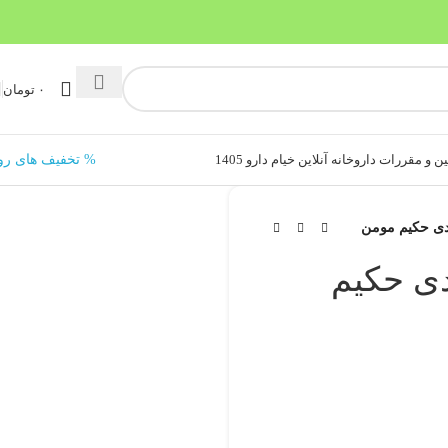
۰
تومان
ن و مقررات داروخانه آنلاین خیام دارو 1405
% تخفیف های رو
فل 50 عددی حکیم