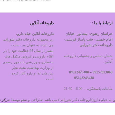
ارتباط با ما :
داروخانه آنلاین
خراسان رضوی- نیشابور- خیابان
داروخانه آنلاین خیام دارو
،
امام خمینی- جنب پاساژ قریشی-
زیرمجموعه داروخانه
دکتر
شورابی
داروخانه دکتر شورابی
می باشد،به عنوان وب سایت
معتبر از سال 94 فعالیت خود را در
شماره تماس و پشتیبانی داروخانه
اقلام دارویی و فروش مکمل های
آنلاین :
بدنسازی و ورزشی با مجوز رسمی
از وزارت بهداشت تحت نظر
09022425400
09157023060 –
سازمان غذا و دارو آغاز کرده
05142243438
است.
ساعات پاسخگویی : 8:00 – 21:00
 به خیام دارو(داروخانه دکتر شورابی) می باشد. طراحی و سئو توسط
مرکز ت