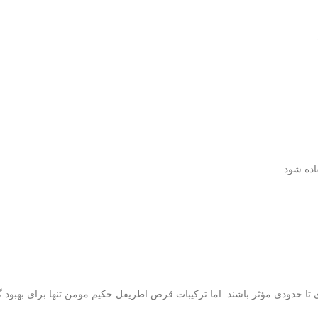
اده شود.
 حدودی مؤثر باشند. اما ترکیبات قرص اطریفل حکیم مومن تنها برای بهبود گ