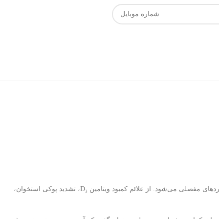
کپسول آوودین هولیستیکا به مدت ۳ ماه تا ۳ سال و با تحریک ساخت کلاژن و پروتئوگلیکان باعث بازسازی غضروف، کاهش سرعت پیشرفت آرتروز و کاهش دردهای مفصلی می‌شود. از علائم کمبود ویتامین D₃، تشدید پوکی استخوان،