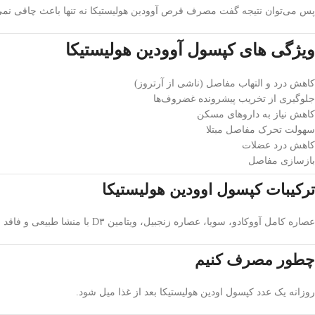
پس می‌توان نتیجه گفت مصرف قرص آوودین هولیستیکا نه تنها باعث چاقی نمی
ویژگی های کپسول آوودین هولیستیکا
کاهش درد و التهاب مفاصل (ناشی از آرتروز)
جلوگیری از تخریب پیشرونده غضروف‌ها
کاهش نیاز به داروهای مسکن
سهولت تحرک مفاصل مبتلا
کاهش درد عضلات
بازسازی مفاصل
ترکیبات کپسول اوودین هولیستیکا
عصاره کامل آووکادو، سویا، عصاره زنجبیل، ویتامین D۳ با منشا طبیعی و فاقد لانولین
چطور مصرف کنیم
روزانه یک عدد کپسول اودین هولیستیکا بعد از غذا میل شود.