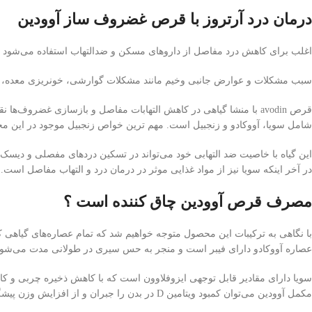
درمان درد آرتروز با قرص غضروف ساز آوودین
اغلب برای کاهش درد مفاصل از داروهای مسکن و ضدالتهاب استفاده می‌شود و 
سبب مشکلات و عوارض جانبی وخیم مانند مشکلات گوارشی، خونریزی معده، نارسای
قرص avodin با منشا گیاهی در کاهش التهابات مفاصل و بازسازی غض
شامل سویا، آووکادو و زنجبیل است. مهم ترین خواص زنجبیل موجود در این
این گیاه با خاصیت ضد التهابی خود می‌تواند در تسکین دردهای مفصلی و دی
در آخر اینکه سویا نیز از مواد غذایی موثر در درمان درد و التهاب مفاصل است.
مصرف قرص آوودین چاق کننده است ؟
با نگاهی به ترکیبات این محصول متوجه خواهیم شد که تمام عصاره‌های گیاهی که
عصاره آووکادو دارای فیبر است و منجر به حس سیری در طولانی‌ مدت می‌‌شود
سویا دارای مقادیر قابل‌ توجهی ایزوفلاوون است که با کاهش ذخیره چربی و کال
مکمل آوودین می‌‌توان کمبود ویتامین D در بدن را جبران و از افزایش وزن پیشگیری کرد.