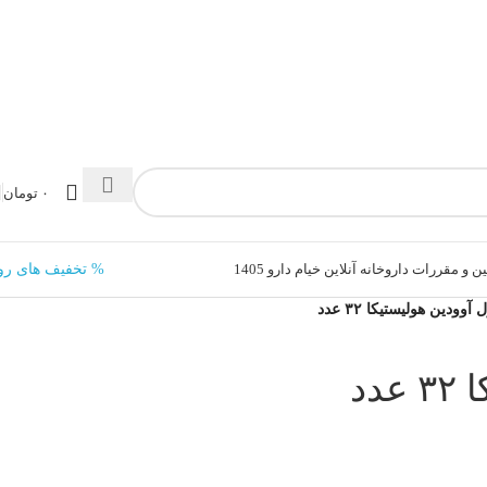
۰
تومان
ن و مقررات داروخانه آنلاین خیام دارو 1405
% تخفیف های رو
آوودین هولیستیکا ۳۲ عدد
دد