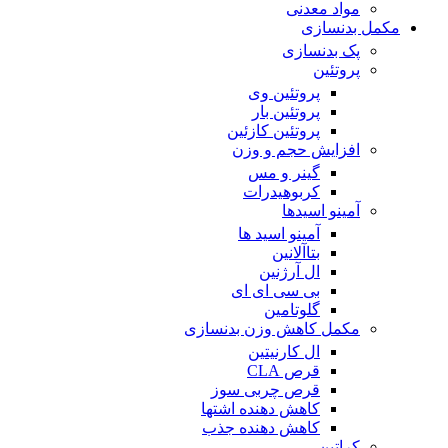
مواد معدنی
مکمل بدنسازی
پک بدنسازی
پروتئین
پروتئین وی
پروتئین بار
پروتئین کازئین
افزایش حجم و وزن
گینر و مس
کربوهیدرات
آمینو اسیدها
آمینو اسید ها
بتاآلانین
ال آرژنین
بی سی ای ای
گلوتامین
مکمل کاهش وزن بدنسازی
ال کارنیتین
قرص CLA
قرص چربی سوز
کاهش دهنده اشتها
کاهش دهنده جذب
کراتین