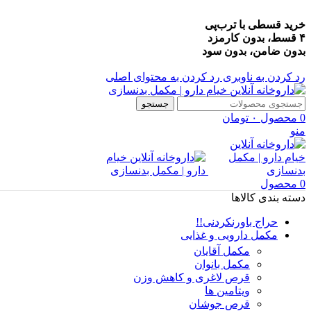
خرید قسطی با ترب‌پی
۴ قسط، بدون کارمزد
بدون ضامن، بدون سود
رد کردن به ناوبری
رد کردن به محتوای اصلی
جستجو
0
محصول
۰
تومان
منو
0
محصول
دسته بندی کالاها
حراج باورنکردنی!!
مکمل دارویی و غذایی
مکمل آقایان
مکمل بانوان
قرص لاغری و کاهش وزن
ویتامین ها
قرص جوشان