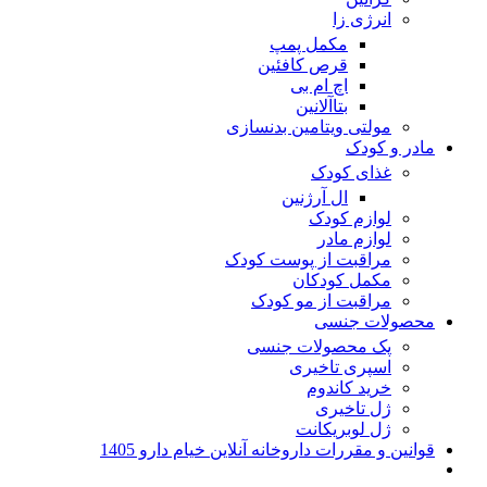
انرژی زا
مکمل پمپ
قرص کافئین
اچ ام بی
بتاآلانین
مولتی ویتامین بدنسازی
مادر و کودک
غذای کودک
ال آرژنین
لوازم کودک
لوازم مادر
مراقبت از پوست کودک
مکمل کودکان
مراقبت از مو کودک
محصولات جنسی
پک محصولات جنسی
اسپری تاخیری
خرید کاندوم
ژل تاخیری
ژل لوبریکانت
قوانین و مقررات داروخانه آنلاین خیام دارو 1405