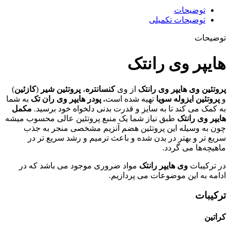
توضیحات
توضیحات تکمیلی
توضیحات
هایپر وی رانتک
پروتئین وی هایپر وی رانتک
از وی
کنسانتره
،
پروتئین شیر
(
کازئین
)
و
پروتئین ایزوله سویا
تهیه شده است
.
پودر هایپر وی ران تک
به شما
به کمک می کند تا به سایز و قدرت بدنی دلخواه خود برسید. ‌
مکمل
هایپر وی رانتک
طبق نیاز شما یک منبع پروتئین عالی محسوب میشه
چون به وسیله این پروتئین هضم آنزیم مشخصی منجر به جذب
سریع تر و بهتر در بدن شده و باعث ترمیم و رشد سریع تر در
ماهیچه‌ها می گردد.
در ترکیبات
وی هایپر رانتک
مواد ضروری موجود می باشد که در
ادامه به این موضوعات می پردازیم.
ترکیبات
کراتین