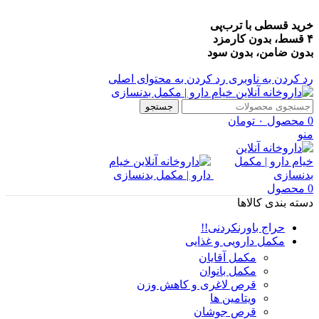
خرید قسطی با ترب‌پی
۴ قسط، بدون کارمزد
بدون ضامن، بدون سود
رد کردن به ناوبری
رد کردن به محتوای اصلی
جستجو
0
محصول
۰
تومان
منو
0
محصول
دسته بندی کالاها
حراج باورنکردنی!!
مکمل دارویی و غذایی
مکمل آقایان
مکمل بانوان
قرص لاغری و کاهش وزن
ویتامین ها
قرص جوشان