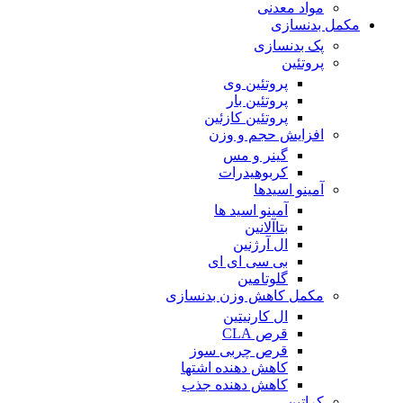
مواد معدنی
مکمل بدنسازی
پک بدنسازی
پروتئین
پروتئین وی
پروتئین بار
پروتئین کازئین
افزایش حجم و وزن
گینر و مس
کربوهیدرات
آمینو اسیدها
آمینو اسید ها
بتاآلانین
ال آرژنین
بی سی ای ای
گلوتامین
مکمل کاهش وزن بدنسازی
ال کارنیتین
قرص CLA
قرص چربی سوز
کاهش دهنده اشتها
کاهش دهنده جذب
کراتین