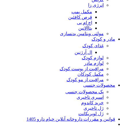
انرژی زا
مکمل پمپ
قرص کافئین
اچ ام بی
بتاآلانین
مولتی ویتامین بدنسازی
مادر و کودک
غذای کودک
ال آرژنین
لوازم کودک
لوازم مادر
مراقبت از پوست کودک
مکمل کودکان
مراقبت از مو کودک
محصولات جنسی
پک محصولات جنسی
اسپری تاخیری
خرید کاندوم
ژل تاخیری
ژل لوبریکانت
قوانین و مقررات داروخانه آنلاین خیام دارو 1405