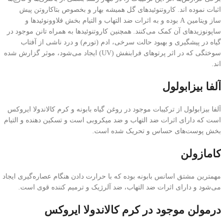
اثبات نموده اند. کاروتنوئیدهای گل همیشه بهار و بخصوص بتاکاروتن پیش
ساز ویتامین A بوده و به اثرات ضد التهاب و التیام بخش فلاوونوئیدها و
ساپونوزیدهای آن کمک‌ می‌کنند. همچنین کاروتنوئیدها به همراه تانن موجود در
گیاه در پیشگیری و بهبود حالت سرخی، ادم (تورم) و درد ناشی از آفتاب
سوختگی که در اثر پرتوهای فرابنفش (UV) ایجاد‌ می‌شود، موثر گزارش شده
اند.
آلفا بیزابولول
آلفا بیزابولول از ترکیبات موجود در روغن گیاه بابونه و کرم کالاندولا ایروکس
است که دارای اثرات ضد التهاب و ضد میکروبی است و تسکین دهنده و التیام
بخش پوست‌های حساس و تحریک شده است.
کامازولن
مهمترین مشتق اسانس بابونه بوده که با حرارت دادن هنگام عصاره‌گیری ایجاد‌
می‌شود و دارای اثرات ضد التهاب، ضد آلرژیک و ترمیم کننده قوی است.
درمولن موجود در کرم کالاندولا ایروکس