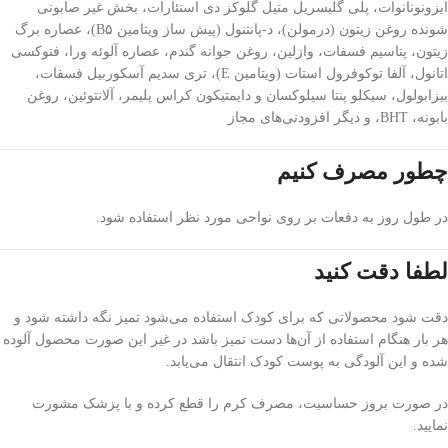
ایزونونانوات، پلی گلیسریل متیل گلوکز دی استئارات، بخش غیر صابونی
شونده روغن زیتون (درمولن)، د-پانتنول (پیش ساز ویتامین B۵)، عصاره برگ
زیتون، پتاسیم فسفات، وازلین، روغن جوانه گندم، عصاره آلوئه ورا، فنوکسی
اتانول، آلفا توکوفرول استات (ویتامین E)، تری سدیم آسکوربیل فسفات،
بیزابولول، سیکلو پنتا سیلوکسان و دایمتیکون کراس پلیمر، آلانتوئین، روغن
بابونه، BHT، و دیگر افزودنی‌های مجاز
چطور مصرف کنیم
در طول روز به دفعات بر روی نواحی مورد نظر استفاده شود.
لطفا دقت کنید
دقت شود محصولاتی که برای کودک استفاده می‌شود تمیز نگه داشته شود و
هر بار هنگام استفاده از آن‌ها دست تمیز باشد در غیر این صورت محصول آلوده
شده و این آلودگی به پوست کودک انتقال‌ می‌یابد.
در صورت بروز حساسیت، مصرف کرم را قطع کرده و با پزشک مشورت
نمایید.