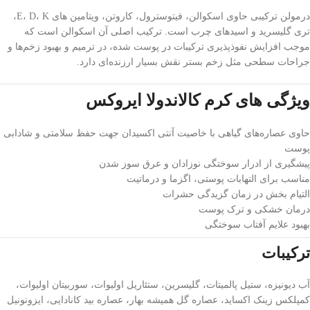
درمولن ترکیبی حاوی اسکوالن، فیتوسترول، کاروتن، ویتامین های E، D، K،
تری گلیسرید و اسیدهای چرب است. ترکیب اصلی آن اسکوالن است که
موجب افزایش نفوذپذیری ترکیبات در پوست شده، در ترمیم و بهبود زخم‌ها و
جراحات سطحی مثل زخم بستر نقش بسیار ارزنده‌ای دارد.
ویژگی های کرم کالاندولا ایروکس
حاوی عصاره‌های گیاهی با خاصیت آنتی اکسیدان جهت حفظ سلامتی و شادابی
پوست
پیشگیری از ادرار سوختگی نوزادان و عرق سوز شدن
مناسب برای التهابات پوستی، اگزما و درماتیت
التیام بخش در زمان گزیدگی حشرات
درمان خشکی و ترک پوست
بهبود علایم آفتاب سوختگی
ترکیبات
آب دیونیزه، ستیل پالمیتات، گلیسرین، ستئاریل اولیوات، سوربیتان اولیوات،
کمپلکس زینک اکساید، عصاره گل همیشه بهار، عصاره بید کانادایی، ایزونونیل