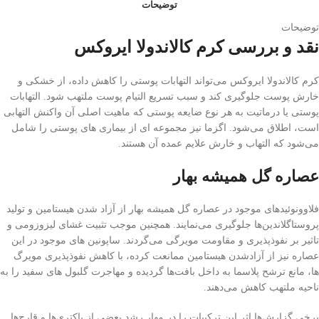
توضیحات
توضیحات
نقد و بررسی کرم کالاندولا ایروکس
کرم کالاندولا ایروکس می‌تواند التهابات پوستی را کاهش داده، از خشکی و
خارش پوست جلوگیری کند و سبب تسریع التیام پوست ملتهب شود. التهابات
پوستی یا درماتیت به هر نوع ضایعه پوستی که ماهیت اصلی آن واکنش التهابی
است، اطلاق‌ می‌شود. اگزما نیز مجموعه ای از بیماری های پوستی را شامل‌
می‌شود که التهاب و خارش علایم عمده آن هستند.
عصاره گل همیشه بهار
فلاوونوئیدهای موجود در عصاره گل همیشه بهار از آزاد شدن هیستامین و تولید
پروستاگلاندین‌ها جلوگیری‌ می‌نمایند. همچنین موجب تثبیت غشای لیزوزومی و
تاثیر بر نفوذپذیری و مقاومت مویرگی‌ می‌گردند. ساپونین های موجود در این
عصاره نیز از آزادشدن هیستامین ممانعت کرده، با کاهش نفوذپذیری مویرگ
ها، مانع ترشح پلاسما به داخل بافت‌ها گردیده و مهاجرت گلبول های سفید را به
ناحیه ملتهب کاهش‌ می‌دهند.
برخی گزارش‌ها اثر این ترکیبات را در مهار رشد بعضی از باکتری‌ها و قارچ‌ها