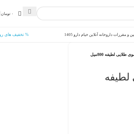
۰
تومان
ن و مقررات داروخانه آنلاین خیام دارو 1405
% تخفیف های رو
 طلایی لطیفه 800میل
 لطیفه