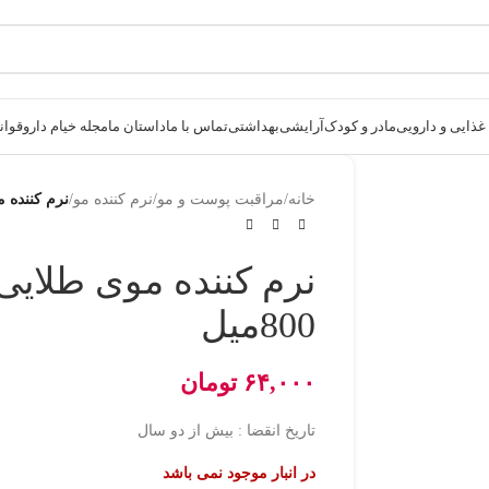
ذایی و دارویی
مادر و کودک
آرایشی
بهداشتی
تماس با ما
داستان ما
مجله خیام دارو
قوانی
خانه
/
مراقبت پوست و مو
/
نرم کننده مو
/
نرم کننده موی
نرم کننده موی طلایی
800میل
۶۴,۰۰۰
تومان
تاریخ انقضا : بیش از دو سال
در انبار موجود نمی باشد