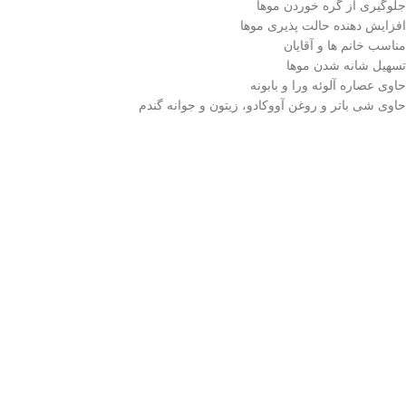
جلوگیری از گره خوردن موها
افزایش دهنده حالت پذیری موها
مناسب خانم ها و آقایان
تسهیل شانه شدن موها
حاوی عصاره آلوئه ورا و بابونه
حاوی شی باتر و روغن آووکادو، زیتون و جوانه گندم
دارای ویتامین B5 و C و E
برای چه افرادی مناسب است:
نرم کننده موی سر 800 گرمی طلایی لطیفه برای
موهای رنگ شده و آسیب دید
چه تأثیری دارد:
نرم کننده موی سر 800 گرمی طلایی لطیفه
موهای آسیب دیده و رنگ شده را ت
به راحتی حالت گرفته و حالت خود را حفظ کنند.
.فقط مشتریانی که این محصول را خریداری کرده اند و وارد سیستم شده اند میت