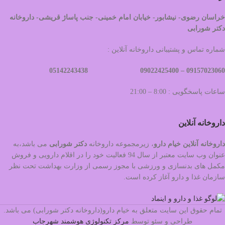
خراسان رضوی- نیشابور- خیابان امام خمینی- جنب پاساژ قریشی- داروخانه
دکتر شورابی
شماره تماس و پشتیبانی داروخانه آنلاین :
09022425400 05142243438
09157023060 –
ساعات پاسخگویی : 8:00 – 21:00
داروخانه آنلاین
داروخانه آنلاین خیام دارو
، زیرمجموعه داروخانه
دکتر
شورابی
می باشد،به
عنوان وب سایت معتبر از سال 94 فعالیت خود را در اقلام دارویی و فروش
مکمل های بدنسازی و ورزشی با مجوز رسمی از وزارت بهداشت تحت نظر
سازمان غذا و دارو آغاز کرده است.
تمام حقوق این سایت متعلق به خیام دارو(داروخانه دکتر شورابی) می باشد.
طراحی و سئو توسط
مرکز تکنولوژی هوشمند شهرجاب